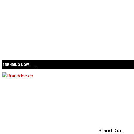
TRENDING NOW :
ทำไม
สังคมสูง
วัยของ
ไทยจะ
เปลี่ยน
ธุรกิจ
สุขภาพ
จาก
Brand Doc.
“รักษา”