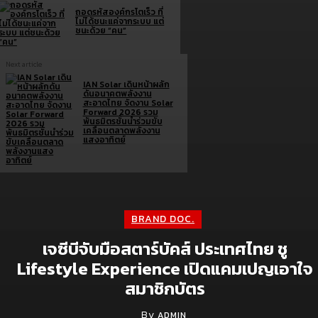
ถอดรหัสองค์กรโตเร็ว ที่
ไม่ได้ชนะแค่จากระบบ แต่
ชนะด้วย “คน”
Next article
IAN Solar เดินหน้าผลัก
ดันอนาคตพลังงาน
สะอาดไทย จัดงาน Solar
Forward 2026 รวม
พันธมิตรชั้นนำร่วมขับ
เคลื่อนตลาดพลังงาน
แสงอาทิตย์
Brand doc.
BRAND DOC.
เจซีบีจับมือสตาร์บัคส์ ประเทศไทย ชู
Aura Bangkok Clinic ตอกย้ำคลินิกตัวแม่งานผิว
Lifestyle Experience เปิดแคมเปญเอาใจ
จับมือ ลีน่า-หมิว เปิดตัวพรีเซนเตอร์อย่างยิ่งใหญ่
กลางห้าง One Bangkok
สมาชิกบัตร
July 28, 2026
By
ADMIN