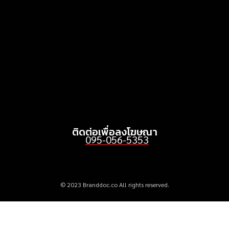
พลังงานสะอาด
MARKETING
July 3, 2026
Griffith Foods สานต่อการ
สนับสนุนกิจกรรม KFC
Harvest ร่วมส่งต่ออาหาร
คุณภาพ ลด Food Waste สู่
ชุมชนอย่างยั่งยืน
June 24, 2026
ติดต่อเพื่อลงโฆษณา
095-056-5353
© 2023 Branddoc.co All rights reserved.