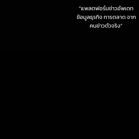
Ultra และ VOGUE Tire จัด
“แพลตฟอร์มข่าวอัพเดท
แสดงในงาน IMPACT SPEED
ข้อมูลธุรกิจ การตลาด จาก
FEST 2026
คนข่าวตัวจริง”
July 23, 2026
MARKETING
MB Design รุกธุรกิจรับสร้าง
บ้าน จับมือ แลนดี้ โฮม เปิด
สาขาชลบุรี Authorized
dealer (by MB Design)
แห่งแรกในภาคตะวันออก
July 4, 2026
MARKETING
แสงไทยเมทัลชีท เดินหน้า
พัฒนาแบรนด์เมทัลชีทไทย สู่
โซลูชันวัสดุก่อสร้างครบวงจร
ตอบโจทย์บ้าน อาคาร และ