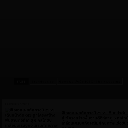
ในสภาวะที่ราคาค่าไฟฟ้ามีแนวโน้มปรับตัวสูงขึ้นอย่างต่อเนื่อง การต
สามารถบริหารจัดการการใช้ไฟฟ้าได้อย่างมีประสิทธิภาพ ลดค่าไฟได้สูง
การลงนาม MOU ในครั้งนี้จึงไม่ใช่เพียงแค่ความร่วมมือทางธุรกิจ แ
พลังงานสะอาดในภูมิภาคอาเซียนอย่างแท้จริง
สอบถามข้อมูลเพิ่มเติมได้ที่
Facebook : GoodWe Thailand
LINE : @goodwe
โทร : 083-771-5558
TAGS
Branddoc.co
GoodWe จับมือ ICBC (Thai) Leasing
Previous article
จีไอเอสเผยทิศทางปี 2569 เดินหน้าดัน
สู่ “โครงสร้างพื้นฐานดิจิทัล” ชู 6 กลไกข
เคลื่อนเศรษฐกิจ เสริมศักยภาพแข่งขั