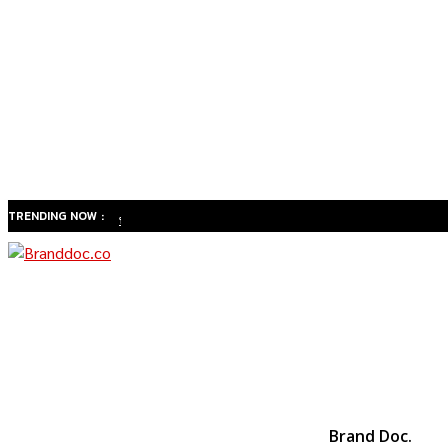
TRENDING NOW :
ทำไม
สังคมสูง
วัยของ
ไทยจะ
เปลี่ยน
ธุรกิจ
สุขภาพ
จาก
Brand Doc.
“รักษา”