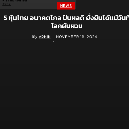
NEWS
5 หุ้นไทย อนาคตไกล ปันผลดี ยั่งยืนได้แม้วันที
โลกผันผวน
Brand doc.
By
NOVEMBER 18, 2024
ADMIN
Aura Bangkok Clinic ตอกย้ำคลินิกตัวแม่งานผิว
-
จับมือ ลีน่า-หมิว เปิดตัวพรีเซนเตอร์อย่างยิ่งใหญ่
กลางห้าง One Bangkok
July 28, 2026
Simplus ฉลองครบรอบ 5 ปี ร่วมกับ PP Krit
พร้อมเปิดตัวคอลเลกชันสุดน่ารัก “Simplus x
Monchhichi”
July 21, 2026
เจซีบีจับมือสตาร์บัคส์ ประเทศไทย ชู Lifestyle
Experience เปิดแคมเปญเอาใจสมาชิกบัตร
July 9, 2026