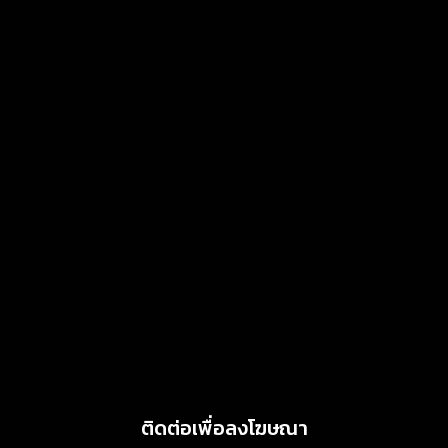
July 4, 2026
MARKETING
แสงไทยเมทัลชีท เดินหน้า
พัฒนาแบรนด์เมทัลชีทไทย สู่
โซลูชันวัสดุก่อสร้างครบวงจร
ตอบโจทย์บ้าน อาคาร และ
พลังงานสะอาด
MARKETING
July 3, 2026
Griffith Foods สานต่อการ
สนับสนุนกิจกรรม KFC
Harvest ร่วมส่งต่ออาหาร
คุณภาพ ลด Food Waste สู่
ชุมชนอย่างยั่งยืน
June 24, 2026
ติดต่อเพื่อลงโฆษณา