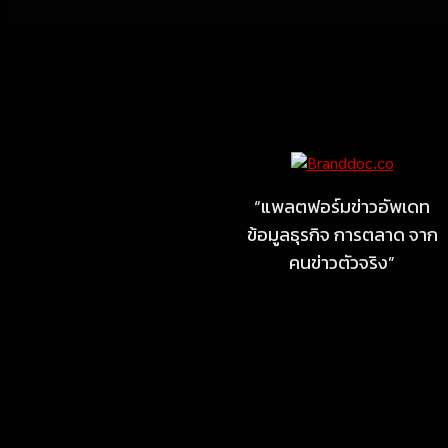
Marketing
MARKETING
ไซลุน ไทยแลนด์ ชูนวัตกรรม
ยาง EV นำ Xiaomi SU7
Ultra และ VOGUE Tire จัด
“แพลตฟอร์มข่าวอัพเดท
แสดงในงาน IMPACT SPEED
ข้อมูลธุรกิจ การตลาด จาก
FEST 2026
คนข่าวตัวจริง”
July 23, 2026
MARKETING
MB Design รุกธุรกิจรับสร้าง
บ้าน จับมือ แลนดี้ โฮม เปิด
สาขาชลบุรี Authorized
dealer (by MB Design)
แห่งแรกในภาคตะวันออก