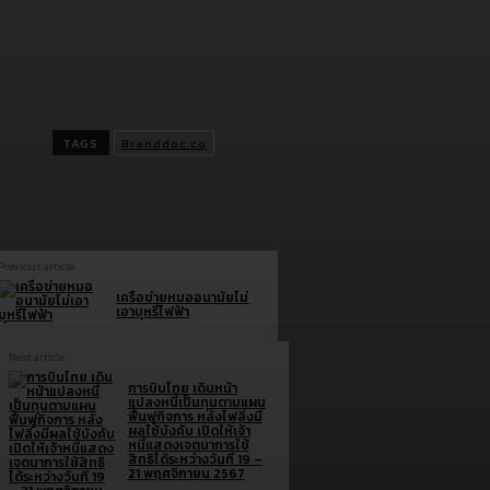
ผู้ลงทุนควรทำความเข้าใจลักษณะสินค้า เงื่อนไขผลตอบแทน แล
ความเสี่ยงก่อนตัดสินใจลงทุน
ผลการดำเนินงานในอดีตของกองทุนรวม มิได้เป็นสิ่งยืนยันถึง
ดำเนินงานในอนาคต
TAGS
Branddoc.co
Previous article
เครือข่ายหมออนามัยไม่
เอาบุหรี่ไฟฟ้า
Next article
การบินไทย เดินหน้า
แปลงหนี้เป็นทุนตามแผน
ฟื้นฟูกิจการ หลังไฟลิ่งมี
ผลใช้บังคับ เปิดให้เจ้า
หนี้แสดงเจตนาการใช้
สิทธิได้ระหว่างวันที่ 19 –
21 พฤศจิกายน 2567