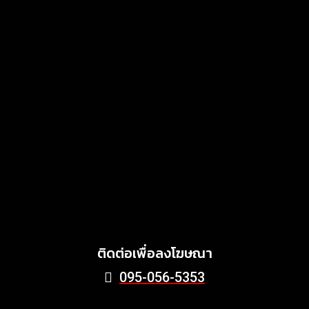
แสงไทยเมทัลชีท เดินหน้า
พัฒนาแบรนด์เมทัลชีทไทย สู่
โซลูชันวัสดุก่อสร้างครบวงจร
ตอบโจทย์บ้าน อาคาร และ
พลังงานสะอาด
MARKETING
July 3, 2026
Griffith Foods สานต่อการ
สนับสนุนกิจกรรม KFC
Harvest ร่วมส่งต่ออาหาร
คุณภาพ ลด Food Waste สู่
ชุมชนอย่างยั่งยืน
June 24, 2026
ติดต่อเพื่อลงโฆษณา
095-056-5353