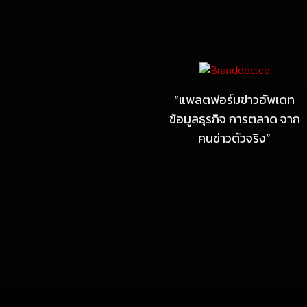
Marketing
MARKETING
ไซลุน ไทยแลนด์ ชูนวัตกรรม
ยาง EV นำ Xiaomi SU7
Ultra และ VOGUE Tire จัด
“แพลตฟอร์มข่าวอัพเดท
แสดงในงาน IMPACT SPEED
ข้อมูลธุรกิจ การตลาด จาก
FEST 2026
คนข่าวตัวจริง”
July 23, 2026
MARKETING
MB Design รุกธุรกิจรับสร้าง
บ้าน จับมือ แลนดี้ โฮม เปิด
สาขาชลบุรี Authorized
dealer (by MB Design)
แห่งแรกในภาคตะวันออก
July 4, 2026
MARKETING