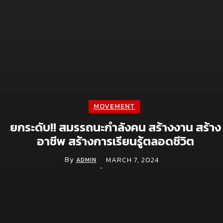
โลจิสติกส์ ยกระดับแพลตฟอร์ม TMS สู่ TMS
Plus+ เชื่อมซัพพลายเชนทั้งระบบ หนุน
อุตสาหกรรมไทยคุมต้นทุนแม่นยำ รับมือเศรษฐกิจ
ผันผวน
May 28, 2026
จีไอเอสเผยทิศทางปี 2569 เดินหน้าดัน GIS สู่
“โครงสร้างพื้นฐานดิจิทัล” ชู 6 กลไกขับเคลื่อน
เศรษฐกิจ เสริมศักยภาพแข่งขันของประเทศ
MOVEMENT
April 2, 2026
ยกระดับ!! สมรรถนะกำลังคน สร้างงาน สร้าง
Ads.Face ชูบริการ Facebook Ads-เพจเขียว-
LINE OA VIP ตอบโจทย์ธุรกิจเร่งเครื่องการตลาด
อาชีพ สร้างการเรียนรู้ตลอดชีวิต
ดิจิทัล
By
MARCH 7, 2024
ADMIN
March 27, 2026
-
Movement
News
ทำไมสังคมสูงวัยของไทยจะเปลี่ยนธุรกิจสุขภาพ
จาก “รักษา” เป็น “ยืดอายุใช้งานร่างกาย”