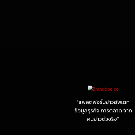
Marketing
MARKETING
ไซลุน ไทยแลนด์ ชูนวัตกรรม
ยาง EV นำ Xiaomi SU7
Ultra และ VOGUE Tire จัด
“แพลตฟอร์มข่าวอัพเดท
แสดงในงาน IMPACT SPEED
ข้อมูลธุรกิจ การตลาด จาก
FEST 2026
คนข่าวตัวจริง”
July 23, 2026
MARKETING