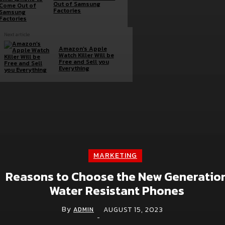
Out of Samsung
Factories
Next article
Amazon’s Apple
Watch Killer Will be
Free and Sell you
Everything
Brand doc.
Aura Bangkok Clinic ตอกย้ำคลินิกตัวแม่งานผิว
จับมือ ลีน่า-หมิว เปิดตัวพรีเซนเตอร์อย่างยิ่งใหญ่
MARKETING
กลางห้าง One Bangkok
Reasons to Choose the New Generatio
July 28, 2026
Water Resistant Phones
Simplus ฉลองครบรอบ 5 ปี ร่วมกับ PP Krit
พร้อมเปิดตัวคอลเลกชันสุดน่ารัก “Simplus x
By
AUGUST 15, 2023
ADMIN
Monchhichi”
-