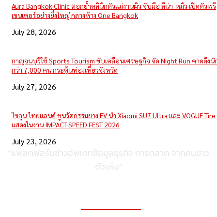
Aura Bangkok Clinic ตอกย้ำคลินิกตัวแม่งานผิว จับมือ ลีน่า-หมิว เปิดตัวพรี
เซนเตอร์อย่างยิ่งใหญ่ กลางห้าง One Bangkok
July 28, 2026
กาญจนบุรีใช้ Sports Tourism ขับเคลื่อนเศรษฐกิจ จัด Night Run คาดดึงนักว
กว่า 7,000 คน กระตุ้นท่องเที่ยวจังหวัด
July 27, 2026
ไซลุน ไทยแลนด์ ชูนวัตกรรมยาง EV นำ Xiaomi SU7 Ultra และ VOGUE Tire 
แสดงในงาน IMPACT SPEED FEST 2026
July 23, 2026
“แพลตฟอร์มข่าวอัพเดทข้อมูลธุรกิจ การตลาด จากคนข่าว
ตัวจริง”
ติดต่อเพื่อลงโฆษณา
095-056-5353