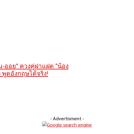
ีม-ออย” ควงคู่ฝาแฝด “น้อง
 พูดอังกฤษได้จริง!
- Advertisment -