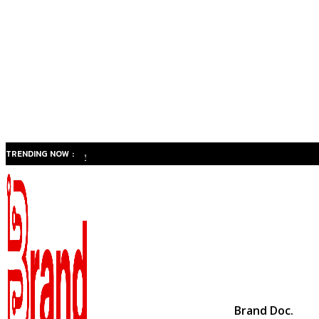
TRENDING NOW :
ทำไม
สังคมสูง
วัยของ
ไทยจะ
เปลี่ยน
ธุรกิจ
สุขภาพ
จาก
Brand Doc.
“รักษา”