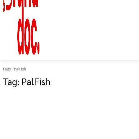
เป็น “ยืด
อายุใช้
งาน
ร่างกาย”
Tags
PalFish
Tag:
PalFish