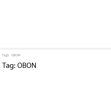
เป็น “ยืด
อายุใช้
งาน
ร่างกาย”
Tags
OBON
Tag:
OBON