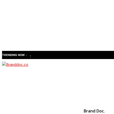
TRENDING NOW :
ทำไม
สังคมสูง
วัยของ
ไทยจะ
เปลี่ยน
ธุรกิจ
สุขภาพ
จาก
Brand Doc.
“รักษา”