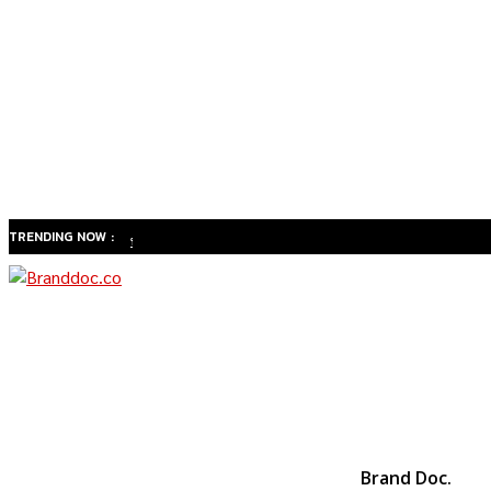
TRENDING NOW :
ทำไม
สังคมสูง
วัยของ
ไทยจะ
เปลี่ยน
ธุรกิจ
สุขภาพ
จาก
Brand Doc.
“รักษา”