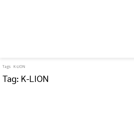
เป็น “ยืด
อายุใช้
งาน
ร่างกาย”
Tags
K-LION
Tag:
K-LION