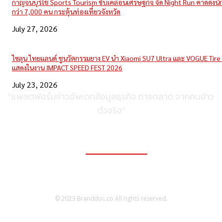
กาญจนบุรีใช้ Sports Tourism ขับเคลื่อนเศรษฐกิจ จัด Night Run คาดดึงนักว
กว่า 7,000 คน กระตุ้นท่องเที่ยวจังหวัด
July 27, 2026
ไซลุน ไทยแลนด์ ชูนวัตกรรมยาง EV นำ Xiaomi SU7 Ultra และ VOGUE Tire 
แสดงในงาน IMPACT SPEED FEST 2026
July 23, 2026
“แพลตฟอร์มข่าวอัพเดทข้อมูลธุรกิจ การตลาด จากคนข่าว
ตัวจริง”
ติดต่อเพื่อลงโฆษณา
095-056-5353
© 2023 Branddoc.co All rights reserved.