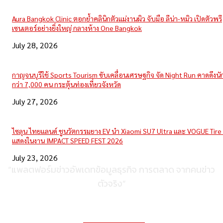
Aura Bangkok Clinic ตอกย้ำคลินิกตัวแม่งานผิว จับมือ ลีน่า-หมิว เปิดตัวพรี
เซนเตอร์อย่างยิ่งใหญ่ กลางห้าง One Bangkok
July 28, 2026
กาญจนบุรีใช้ Sports Tourism ขับเคลื่อนเศรษฐกิจ จัด Night Run คาดดึงนักว
กว่า 7,000 คน กระตุ้นท่องเที่ยวจังหวัด
July 27, 2026
ไซลุน ไทยแลนด์ ชูนวัตกรรมยาง EV นำ Xiaomi SU7 Ultra และ VOGUE Tire 
แสดงในงาน IMPACT SPEED FEST 2026
July 23, 2026
“แพลตฟอร์มข่าวอัพเดทข้อมูลธุรกิจ การตลาด จากคนข่าว
ตัวจริง”
ติดต่อเพื่อลงโฆษณา
095-056-5353