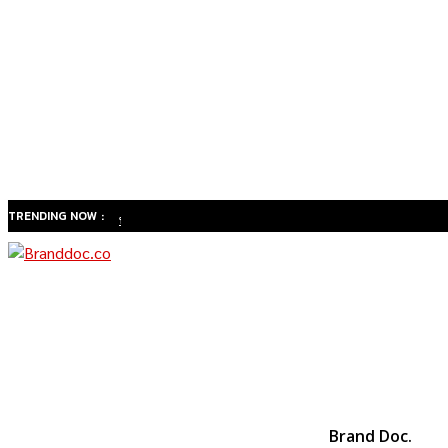
TRENDING NOW :
ทำไม
สังคมสูง
วัยของ
ไทยจะ
เปลี่ยน
ธุรกิจ
สุขภาพ
จาก
Brand Doc.
“รักษา”