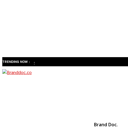
TRENDING NOW :
ทำไม
สังคมสูง
วัยของ
ไทยจะ
เปลี่ยน
ธุรกิจ
สุขภาพ
จาก
Brand Doc.
“รักษา”