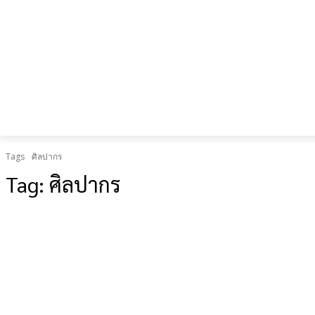
เป็น “ยืด
อายุใช้
งาน
ร่างกาย”
Tags
ศิลปากร
Tag:
ศิลปากร