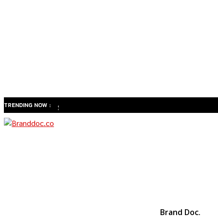
TRENDING NOW :
ทำไม
สังคมสูง
วัยของ
ไทยจะ
เปลี่ยน
ธุรกิจ
สุขภาพ
จาก
Brand Doc.
“รักษา”