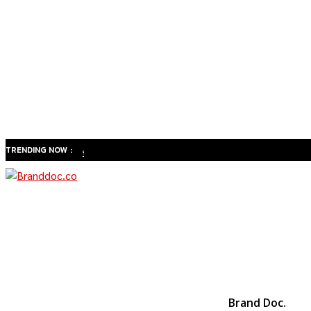
TRENDING NOW :
ทำไม
สังคมสูง
วัยของ
ไทยจะ
เปลี่ยน
ธุรกิจ
สุขภาพ
จาก
Brand Doc.
“รักษา”