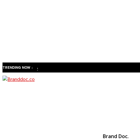
TRENDING NOW :
ทำไม
สังคมสูง
วัยของ
ไทยจะ
เปลี่ยน
ธุรกิจ
สุขภาพ
จาก
Brand Doc.
“รักษา”