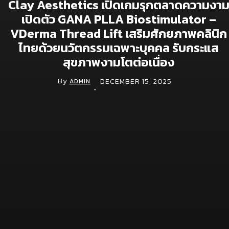
Clay Aesthetics เปิดเกมรุกตลาดความงา
เปิดตัว GANA PLLA Biostimulator –
จีไอเอส ดัน NOSTRA LOGISTICS พลิกเกมขนส่ง
โลจิสติกส์ ยกระดับแพลตฟอร์ม TMS สู่ TMS
VDerma Thread Lift เสริมศักยภาพคลินิก
Plus+ เชื่อมซัพพลายเชนทั้งระบบ หนุน
ไทยด้วยนวัตกรรมเฉพาะบุคคล รับกระแส
อุตสาหกรรมไทยคุมต้นทุนแม่นยำ รับมือเศรษฐกิจ
ผันผวน
สุขภาพงามโตต่อเนื่อง
May 28, 2026
By
DECEMBER 15, 2025
ADMIN
-
จีไอเอสเผยทิศทางปี 2569 เดินหน้าดัน GIS สู่
“โครงสร้างพื้นฐานดิจิทัล” ชู 6 กลไกขับเคลื่อน
เศรษฐกิจ เสริมศักยภาพแข่งขันของประเทศ
April 2, 2026
Ads.Face ชูบริการ Facebook Ads-เพจเขียว-
LINE OA VIP ตอบโจทย์ธุรกิจเร่งเครื่องการตลาด
ดิจิทัล
March 27, 2026
Movement