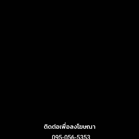
July 4, 2026
MARKETING
แสงไทยเมทัลชีท เดินหน้า
พัฒนาแบรนด์เมทัลชีทไทย สู่
โซลูชันวัสดุก่อสร้างครบวงจร
ตอบโจทย์บ้าน อาคาร และ
พลังงานสะอาด
MARKETING
July 3, 2026
Griffith Foods สานต่อการ
สนับสนุนกิจกรรม KFC
Harvest ร่วมส่งต่ออาหาร
คุณภาพ ลด Food Waste สู่
ชุมชนอย่างยั่งยืน
June 24, 2026
ติดต่อเพื่อลงโฆษณา
095-056-5353