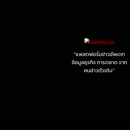
Marketing
MARKETING
ไซลุน ไทยแลนด์ ชูนวัตกรรม
ยาง EV นำ Xiaomi SU7
Ultra และ VOGUE Tire จัด
“แพลตฟอร์มข่าวอัพเดท
แสดงในงาน IMPACT SPEED
ข้อมูลธุรกิจ การตลาด จาก
FEST 2026
คนข่าวตัวจริง”
July 23, 2026
MARKETING
MB Design รุกธุรกิจรับสร้าง
บ้าน จับมือ แลนดี้ โฮม เปิด
สาขาชลบุรี Authorized
dealer (by MB Design)
แห่งแรกในภาคตะวันออก