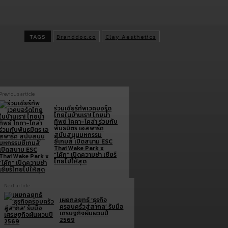
รวมถึงติดต่อสอบถามเพิ่มเติมได้ทาง LINE Official Account
@Clayaesthetics และโทรศัพท์ 097-556-0608
TAGS
Branddoc.co
Clay Aesthetics
Previous article
ร่วมเชียร์ทัพเวคบอร์ด
ไทยในบ้านเรา! ไทยน้ำ
ทิพย์ โคคา-โคล่า ร่วมกับ
พันธมิตร เอสพาร์ค
สนับสนุนมหกรรม
ซีเกมส์ เปิดสนาม ESC
Thai Wake Park x
“โค้ก” เปิดความซ่า เชียร์
ไทยไปให้สุด
Next article
เผยกลยุทธ์ ‘ธุรกิจ
ครอบครัวสู่สากล’ รับมือ
เศรษฐกิจผันผวนปี
2569