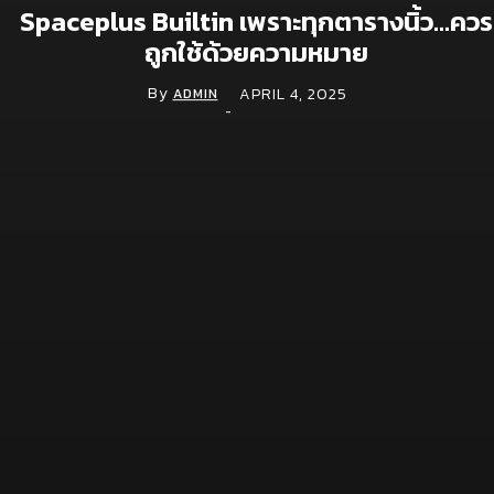
Spaceplus Builtin เพราะทุกตารางนิ้ว…ควร
ถูกใช้ด้วยความหมาย
อยากเริ่มต้นกับ
Spaceplus ต้องทำยังไง?
By
APRIL 4, 2025
ADMIN
แคปไอเดียเฟอร์นิเจอร์บิ้วอินจาก Pinterest หรือรูปแบบที่คุ
-
ทัก Line หรือ Facebook Messenger มาที่เรา
นัดวัดหน้างานจริง (มีทีมเข้าไปดูแลถึงที่)
รับแบบ 3D ฟรี (พร้อมภาพ Render)
หากพอใจ ดำเนินการผลิตและติดตั้งได้เลย!
ง่าย สะดวก ไม่มีค่าใช้จ่ายในการออกแบบ
มีทีมแอดมินและอินทีเรียพร้อมตอบทุกคำถาม
เราให้บริการในกรุงเทพฯ ปริมณฑล และขยายสู่ต่างจังหวัด
มีพาร์ทเนอร์รับติดตั้งเฟอร์นิเจอร์บิ้วอินครบจบในที่เดียว
Call : 088-242-2337
เว็บไซต์:
www.spaceplusbuiltin.com
Line id : @spaceplus
Tiktok : @spaceplus.TH
FaceBook : @spaceplusTH