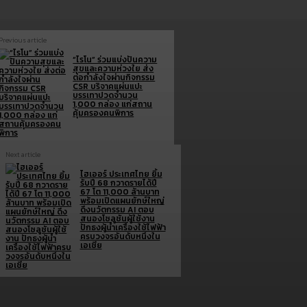
Previous article
“ไรโน” ร่วมแบ่งปันความ
สุขและความห่วงใย ส่ง
ต่อกำลังใจผ่านกิจกรรม
CSR บริจาคแผ่นแปะ
บรรเทาปวดจำนวน
1,000 กล่อง แก่สถาน
คุ้มครองคนพิการ
Next article
ไฮเออร์ ประเทศไทย ยิ้ม
รับปี 68 กวาดรายได้ปี
67 โต 11,000 ล้านบาท
พร้อมเปิดแผนยักษ์ใหญ่
ดึงนวัตกรรม AI ตอบ
สนองโซลูชันผู้ใช้งาน
ปักธงผู้นำเครื่องใช้ไฟฟ้า
ครบวงจรอันดับหนึ่งใน
เอเชีย