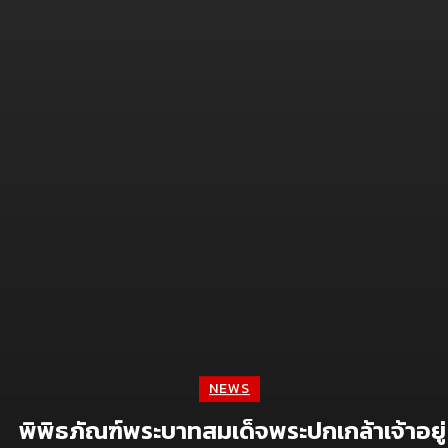
Brand doc.
Aura Bangkok Clinic ตอกย้ำคลินิกตัวแม่งานผิว
จับมือ ลีน่า-หมิว เปิดตัวพรีเซนเตอร์อย่างยิ่งใหญ่
กลางห้าง One Bangkok
July 28, 2026
Simplus ฉลองครบรอบ 5 ปี ร่วมกับ PP Krit
พร้อมเปิดตัวคอลเลกชันสุดน่ารัก “Simplus x
Monchhichi”
July 21, 2026
เจซีบีจับมือสตาร์บัคส์ ประเทศไทย ชู Lifestyle
Experience เปิดแคมเปญเอาใจสมาชิกบัตร
July 9, 2026
Digital
NEWS
พิพิธภัณฑ์พระบาทสมเด็จพระปกเกล้าเจ้าอยู่
จีไอเอส ดัน NOSTRA LOGISTICS พลิกเกมขนส่ง