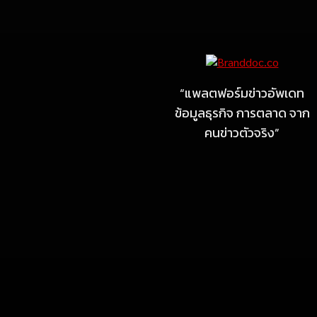
Marketing
MARKETING
ไซลุน ไทยแลนด์ ชูนวัตกรรม
ยาง EV นำ Xiaomi SU7
Ultra และ VOGUE Tire จัด
“แพลตฟอร์มข่าวอัพเดท
แสดงในงาน IMPACT SPEED
ข้อมูลธุรกิจ การตลาด จาก
FEST 2026
คนข่าวตัวจริง”
July 23, 2026
MARKETING
MB Design รุกธุรกิจรับสร้าง
บ้าน จับมือ แลนดี้ โฮม เปิด
สาขาชลบุรี Authorized
dealer (by MB Design)
แห่งแรกในภาคตะวันออก
July 4, 2026
MARKETING