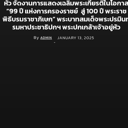
โลจิสติกส์ ยกระดับแพลตฟอร์ม TMS สู่ TMS
หัว จัดงานการแสดงเฉลิมพระเกียรติในโอกา
Plus+ เชื่อมซัพพลายเชนทั้งระบบ หนุน
“99 ปี แห่งการครองราชย์ สู่ 100 ปี พระราช
อุตสาหกรรมไทยคุมต้นทุนแม่นยำ รับมือเศรษฐกิจ
ผันผวน
พิธีบรมราชาภิเษก” พระบาทสมเด็จพระปรมิน
รมหาประชาธิปกฯ พระปกเกล้าเจ้าอยู่หัว
May 28, 2026
จีไอเอสเผยทิศทางปี 2569 เดินหน้าดัน GIS สู่
By
JANUARY 13, 2025
ADMIN
-
“โครงสร้างพื้นฐานดิจิทัล” ชู 6 กลไกขับเคลื่อน
เศรษฐกิจ เสริมศักยภาพแข่งขันของประเทศ
April 2, 2026
Ads.Face ชูบริการ Facebook Ads-เพจเขียว-
LINE OA VIP ตอบโจทย์ธุรกิจเร่งเครื่องการตลาด
ดิจิทัล
March 27, 2026
Movement
News
ทำไมสังคมสูงวัยของไทยจะเปลี่ยนธุรกิจสุขภาพ
จาก “รักษา” เป็น “ยืดอายุใช้งานร่างกาย”