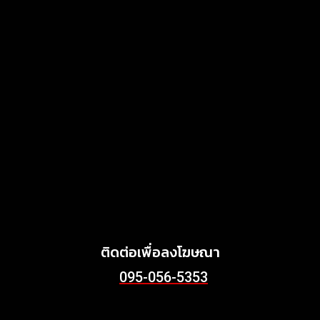
แสงไทยเมทัลชีท เดินหน้า
พัฒนาแบรนด์เมทัลชีทไทย สู่
โซลูชันวัสดุก่อสร้างครบวงจร
ตอบโจทย์บ้าน อาคาร และ
พลังงานสะอาด
MARKETING
July 3, 2026
Griffith Foods สานต่อการ
สนับสนุนกิจกรรม KFC
Harvest ร่วมส่งต่ออาหาร
คุณภาพ ลด Food Waste สู่
ชุมชนอย่างยั่งยืน
June 24, 2026
ติดต่อเพื่อลงโฆษณา
095-056-5353