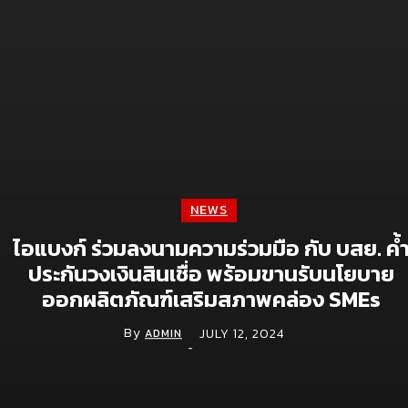
Digital
จีไอเอส ดัน NOSTRA LOGISTICS พลิกเกมขนส่ง
โลจิสติกส์ ยกระดับแพลตฟอร์ม TMS สู่ TMS
Plus+ เชื่อมซัพพลายเชนทั้งระบบ หนุน
อุตสาหกรรมไทยคุมต้นทุนแม่นยำ รับมือเศรษฐกิจ
ผันผวน
May 28, 2026
จีไอเอสเผยทิศทางปี 2569 เดินหน้าดัน GIS สู่
“โครงสร้างพื้นฐานดิจิทัล” ชู 6 กลไกขับเคลื่อน
NEWS
เศรษฐกิจ เสริมศักยภาพแข่งขันของประเทศ
ไอแบงก์ ร่วมลงนามความร่วมมือ กับ บสย. ค้
April 2, 2026
ประกันวงเงินสินเชื่อ พร้อมขานรับนโยบาย
Ads.Face ชูบริการ Facebook Ads-เพจเขียว-
ออกผลิตภัณฑ์เสริมสภาพคล่อง SMEs
LINE OA VIP ตอบโจทย์ธุรกิจเร่งเครื่องการตลาด
ดิจิทัล
By
JULY 12, 2024
ADMIN
-
March 27, 2026
Movement