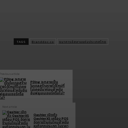
50 ล้านบาท
ผู้ประกอบการที่สนใจสามารถติดต่อสอบถามรายละเอียดได้ที่ ไอแบงก์ 
สาขา หรือสอบถามข้อมูลเพิ่มได้ที่ ibank Contact Center 1302 หรือ
แชตทาง Messenger : Islamic Bank of Thailand – ibank (@ibank.t
และ Line : iBank 4 all (@ibank)
TAGS
Branddoc.co
ธนาคารอิสลามแห่งประเทศไทย
Previous article
PDing จะกลายเป็น
โมเดลสร้างรายได้ใหม่ที่
ไม่เคยมีมาก่อนสำหรับ
อินฟลูเอนเซอร์หรือไม่?
Next article
Qashier เปิดตัว
QashierXS เครื่อง POS
จัดการร้านรุ่นใหม่สำหรับ
ธุรกิจทุกประเภท ในราคา