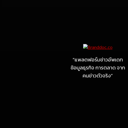
Marketing
MARKETING
ไซลุน ไทยแลนด์ ชูนวัตกรรม
ยาง EV นำ Xiaomi SU7
Ultra และ VOGUE Tire จัด
“แพลตฟอร์มข่าวอัพเดท
แสดงในงาน IMPACT SPEED
ข้อมูลธุรกิจ การตลาด จาก
FEST 2026
คนข่าวตัวจริง”
July 23, 2026
MARKETING
MB Design รุกธุรกิจรับสร้าง
บ้าน จับมือ แลนดี้ โฮม เปิด
สาขาชลบุรี Authorized
dealer (by MB Design)
แห่งแรกในภาคตะวันออก