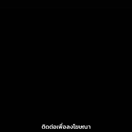
July 4, 2026
MARKETING
แสงไทยเมทัลชีท เดินหน้า
พัฒนาแบรนด์เมทัลชีทไทย สู่
โซลูชันวัสดุก่อสร้างครบวงจร
ตอบโจทย์บ้าน อาคาร และ
พลังงานสะอาด
MARKETING
July 3, 2026
Griffith Foods สานต่อการ
สนับสนุนกิจกรรม KFC
Harvest ร่วมส่งต่ออาหาร
คุณภาพ ลด Food Waste สู่
ชุมชนอย่างยั่งยืน
June 24, 2026
ติดต่อเพื่อลงโฆษณา