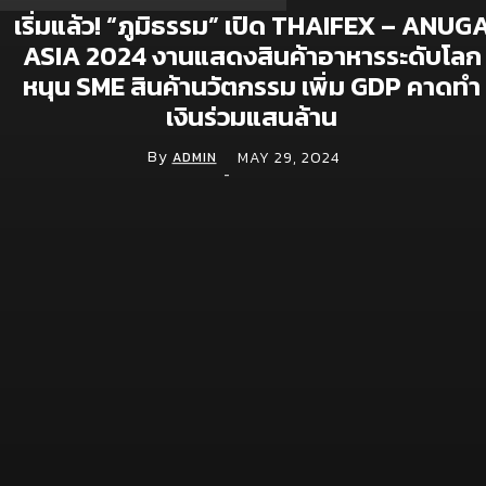
เริ่มแล้ว! “ภูมิธรรม” เปิด THAIFEX – ANUG
ASIA 2024 งานแสดงสินค้าอาหารระดับโลก
Brand doc.
หนุน SME สินค้านวัตกรรม เพิ่ม GDP คาดทำ
เงินร่วมแสนล้าน
Aura Bangkok Clinic ตอกย้ำคลินิกตัวแม่งานผิว
จับมือ ลีน่า-หมิว เปิดตัวพรีเซนเตอร์อย่างยิ่งใหญ่
By
MAY 29, 2024
ADMIN
-
กลางห้าง One Bangkok
July 28, 2026
Simplus ฉลองครบรอบ 5 ปี ร่วมกับ PP Krit
พร้อมเปิดตัวคอลเลกชันสุดน่ารัก “Simplus x
Monchhichi”
July 21, 2026
เจซีบีจับมือสตาร์บัคส์ ประเทศไทย ชู Lifestyle
Experience เปิดแคมเปญเอาใจสมาชิกบัตร
July 9, 2026
Digital