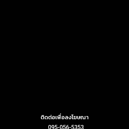
July 4, 2026
MARKETING
แสงไทยเมทัลชีท เดินหน้า
พัฒนาแบรนด์เมทัลชีทไทย สู่
โซลูชันวัสดุก่อสร้างครบวงจร
ตอบโจทย์บ้าน อาคาร และ
พลังงานสะอาด
MARKETING
July 3, 2026
Griffith Foods สานต่อการ
สนับสนุนกิจกรรม KFC
Harvest ร่วมส่งต่ออาหาร
คุณภาพ ลด Food Waste สู่
ชุมชนอย่างยั่งยืน
June 24, 2026
ติดต่อเพื่อลงโฆษณา
095-056-5353