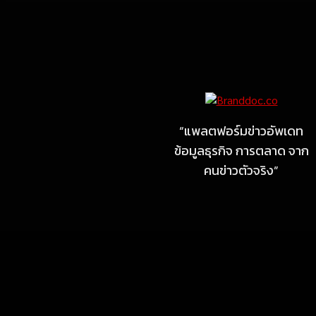
Marketing
MARKETING
ไซลุน ไทยแลนด์ ชูนวัตกรรม
ยาง EV นำ Xiaomi SU7
Ultra และ VOGUE Tire จัด
“แพลตฟอร์มข่าวอัพเดท
แสดงในงาน IMPACT SPEED
ข้อมูลธุรกิจ การตลาด จาก
FEST 2026
คนข่าวตัวจริง”
July 23, 2026
MARKETING
MB Design รุกธุรกิจรับสร้าง
บ้าน จับมือ แลนดี้ โฮม เปิด
สาขาชลบุรี Authorized
dealer (by MB Design)
แห่งแรกในภาคตะวันออก