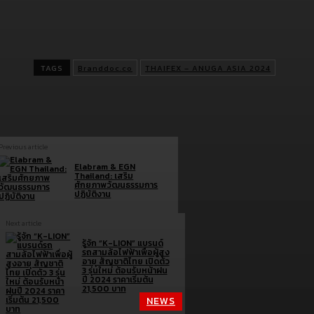
anuga.com/el/t
7pq98 และวันเจรจาธุรกิจและจำหน่ายปลีก : 1 มิถ
2567 ระหว่างเวลา 10.00-20.00 น. (วันเสาร์) ไม่ต้องลงทะเบียนเข้
งาน
TAGS
Branddoc.co
THAIFEX – ANUGA ASIA 2024
Previous article
Elabram & EGN
Thailand: เสริม
ศักยภาพวัฒนธรรมการ
ปฏิบัติงาน
Next article
รู้จัก “K-LION” แบรนด์
รถสามล้อไฟฟ้าเพื่อผู้สูง
อายุ สัญชาติไทย เปิดตัว
3 รุ่นใหม่ ต้อนรับหน้าฝน
ปี 2024 ราคาเริ่มต้น
21,500 บาท
NEWS