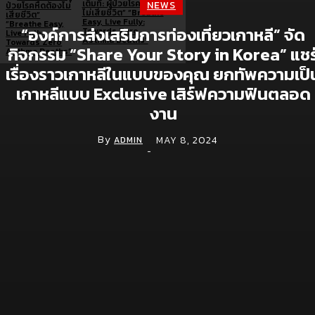
เต็มที่: ผู้ป่วยโรคหืดต้อง
NEWS
ไม่เสียชีวิต” “Breathe
Easy, Live Fully:
“องค์การส่งเสริมการท่องเที่ยวเกาหลี” จัด
Towards Zero
Asthma Deaths”
กิจกรรม “Share Your Story in Korea” แชร
เรื่องราวเกาหลีในแบบของคุณ ยกทัพความเป็
เกาหลีแบบ Exclusive เสิร์ฟความฟินตลอด
Brand doc.
งาน
By
MAY 8, 2024
Aura Bangkok Clinic ตอกย้ำคลินิกตัวแม่งานผิว
ADMIN
-
จับมือ ลีน่า-หมิว เปิดตัวพรีเซนเตอร์อย่างยิ่งใหญ่
กลางห้าง One Bangkok
July 28, 2026
Simplus ฉลองครบรอบ 5 ปี ร่วมกับ PP Krit
พร้อมเปิดตัวคอลเลกชันสุดน่ารัก “Simplus x
Monchhichi”
July 21, 2026
เจซีบีจับมือสตาร์บัคส์ ประเทศไทย ชู Lifestyle
Experience เปิดแคมเปญเอาใจสมาชิกบัตร