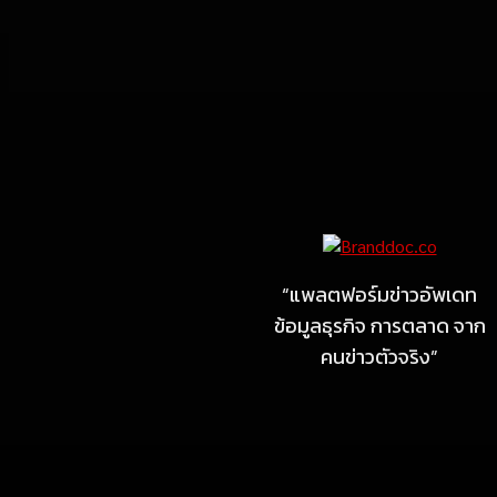
Marketing
MARKETING
ไซลุน ไทยแลนด์ ชูนวัตกรรม
ยาง EV นำ Xiaomi SU7
Ultra และ VOGUE Tire จัด
“แพลตฟอร์มข่าวอัพเดท
แสดงในงาน IMPACT SPEED
ข้อมูลธุรกิจ การตลาด จาก
FEST 2026
คนข่าวตัวจริง”
July 23, 2026
MARKETING
MB Design รุกธุรกิจรับสร้าง
บ้าน จับมือ แลนดี้ โฮม เปิด
สาขาชลบุรี Authorized