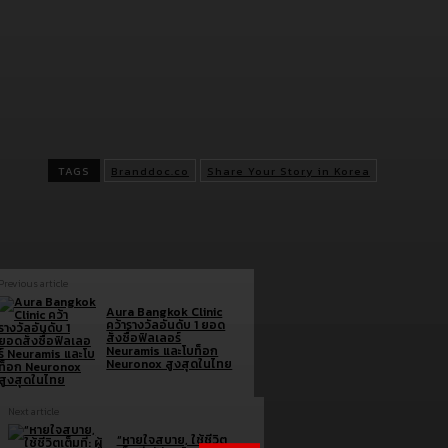
เกาหลีส่งตรงถึงประเทศไทยแบบครบรส ทั้งบรรยากาศ อาหาร วัฒนธ
และความบันเทิง เพื่อให้ทุกคนรู้สึกเหมือนได้ไปเที่ยวเกาหลีด้วยกัน 
ทั้งงานฟรี! อย่าลืมมาพบกันในงาน
“Share Your Story in Korea” แ
เรื่องราวเกาหลีในแบบของคุณ
ในวันที่ 19 พฤษภาคม 2567 ที่ Sa
Mitrtown ชั้น G ลานหน้า KFC ตั้งแต่เวลา 10:00-17:00 น. ทั้งนี้สาม
รายละเอียดเพิ่มเติมได้ที่
https://bit.ly/ShareYourStoryinKoreaOfflineEvent
TAGS
Branddoc.co
Share Your Story in Korea
Previous article
Aura Bangkok Clinic
คว้ารางวัลอันดับ 1 ยอด
สั่งซื้อฟิลเลอร์
Neuramis และโบท็อก
Neuronox สูงสุดในไทย
Next article
“หายใจสบาย, ใช้ชีวิต