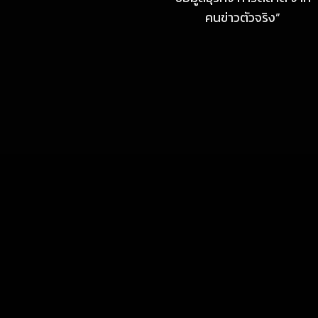
คนข่าวตัวจริง”
July 23, 2026
MARKETING
MB Design รุกธุรกิจรับสร้าง
บ้าน จับมือ แลนดี้ โฮม เปิด
สาขาชลบุรี Authorized
dealer (by MB Design)
แห่งแรกในภาคตะวันออก
July 4, 2026
MARKETING
แสงไทยเมทัลชีท เดินหน้า
พัฒนาแบรนด์เมทัลชีทไทย สู่
โซลูชันวัสดุก่อสร้างครบวงจร
ตอบโจทย์บ้าน อาคาร และ
พลังงานสะอาด
MARKETING
July 3, 2026