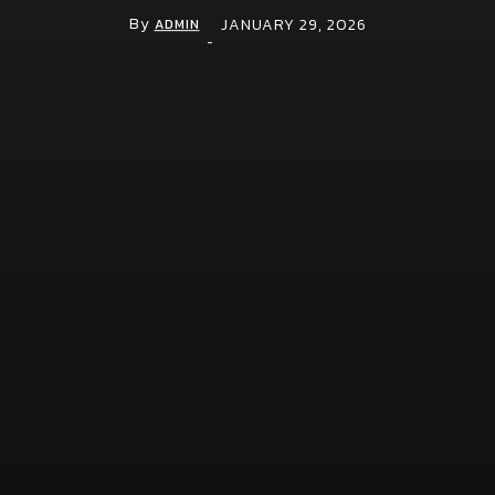
เศรษฐกิจ เสริมศักยภาพแข่งขันของประเทศ
By
JANUARY 29, 2026
ADMIN
-
April 2, 2026
Ads.Face ชูบริการ Facebook Ads-เพจเขียว-
LINE OA VIP ตอบโจทย์ธุรกิจเร่งเครื่องการตลาด
ดิจิทัล
March 27, 2026
Movement
News
ทำไมสังคมสูงวัยของไทยจะเปลี่ยนธุรกิจสุขภาพ
จาก “รักษา” เป็น “ยืดอายุใช้งานร่างกาย”
August 4, 2026
ภาคีวิชาการชง 4 ข้อเสนอ ยกระดับระบบเฝ้าระวัง
สารพิษตกค้างระดับชาติ เปิดผลศึกษากรณี “พริก–
ส้ม” ชี้ช่องว่างกลางน้ำ ทำให้ตรวจพบสินค้าเสี่ยง
แต่ตามกลับไม่ถึงแปลงปลูก
July 23, 2026