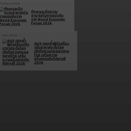
Previous article
ทักษะและขีดความ
สามารถในการแข่งขัน
จาก World Economic
Forum 2026
Next article
AUX ตอกย้ำผู้นำเครื่อง
ปรับอากาศระดับโลก
เติบโตสวนกระแสตลาด
ไทย เสริมความ
แข็งแกร่งรับทิศทางปี
2026
Brand doc.
Aura Bangkok Clinic ตอกย้ำคลินิกตัวแม่งานผิว
จับมือ ลีน่า-หมิว เปิดตัวพรีเซนเตอร์อย่างยิ่งใหญ่
กลางห้าง One Bangkok
July 28, 2026