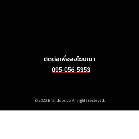
Griffith Foods สานต่อการ
สนับสนุนกิจกรรม KFC
Harvest ร่วมส่งต่ออาหาร
คุณภาพ ลด Food Waste สู่
ชุมชนอย่างยั่งยืน
June 24, 2026
ติดต่อเพื่อลงโฆษณา
095-056-5353
© 2023 Branddoc.co All rights reserved.