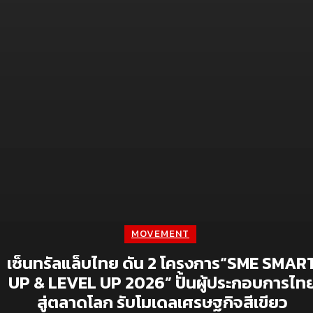
Simplus ฉลองครบรอบ 5 ปี ร่วมกับ PP Krit
พร้อมเปิดตัวคอลเลกชันสุดน่ารัก “Simplus x
Monchhichi”
July 21, 2026
เจซีบีจับมือสตาร์บัคส์ ประเทศไทย ชู Lifestyle
Experience เปิดแคมเปญเอาใจสมาชิกบัตร
July 9, 2026
Digital
จีไอเอส ดัน NOSTRA LOGISTICS พลิกเกมขนส่ง
โลจิสติกส์ ยกระดับแพลตฟอร์ม TMS สู่ TMS
Plus+ เชื่อมซัพพลายเชนทั้งระบบ หนุน
อุตสาหกรรมไทยคุมต้นทุนแม่นยำ รับมือเศรษฐกิจ
MOVEMENT
ผันผวน
เซ็นทรัลแล็บไทย ดัน 2 โครงการ“SME SMAR
May 28, 2026
UP & LEVEL UP 2026” ปั้นผู้ประกอบการไท
จีไอเอสเผยทิศทางปี 2569 เดินหน้าดัน GIS สู่
สู่ตลาดโลก รับโมเดลเศรษฐกิจสีเขียว
“โครงสร้างพื้นฐานดิจิทัล” ชู 6 กลไกขับเคลื่อน