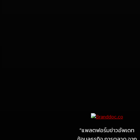
Marketing
MARKETING
ไซลุน ไทยแลนด์ ชูนวัตกรรม
ยาง EV นำ Xiaomi SU7
Ultra และ VOGUE Tire จัด
“แพลตฟอร์มข่าวอัพเดท
แสดงในงาน IMPACT SPEED
ข้อมูลธุรกิจ การตลาด จาก
FEST 2026