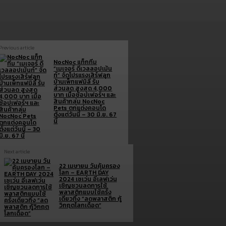
Previous article
NocNoc แท็กทีม
“เมเจอร์ ดีเวลลอปเม้น
ท์” จัดโปรแรงเสิร์ฟลูก
บ้านเพ็ทแฟมิลี่ รับ
ส่วนลด สูงสุด 4,000
บาท เมื่อช้อปเฟอร์ฯ และ
สินค้ากลุ่ม NocNoc
Pets ตกแต่งคอนโด
ตั้งแต่วันนี้ – 30 มิ.ย. 67
นี้
Next article
22 เมษายน วันคุ้มครอง
โลก – EARTH DAY
2024 เซเว่น อีเลฟเว่น
เชิญชวนลดการใช้
พลาสติกแบบใช้ครั้ง
เดียวทิ้ง “ลดพลาสติก กู้
วิกฤตโลกเดือด”