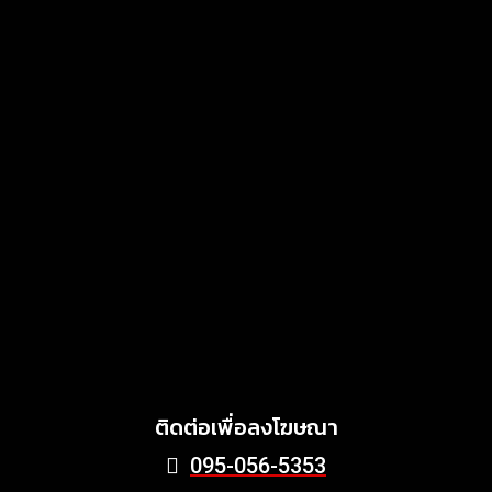
แสงไทยเมทัลชีท เดินหน้า
พัฒนาแบรนด์เมทัลชีทไทย สู่
โซลูชันวัสดุก่อสร้างครบวงจร
ตอบโจทย์บ้าน อาคาร และ
พลังงานสะอาด
MARKETING
July 3, 2026
Griffith Foods สานต่อการ
สนับสนุนกิจกรรม KFC
Harvest ร่วมส่งต่ออาหาร
คุณภาพ ลด Food Waste สู่
ชุมชนอย่างยั่งยืน
June 24, 2026
ติดต่อเพื่อลงโฆษณา
095-056-5353