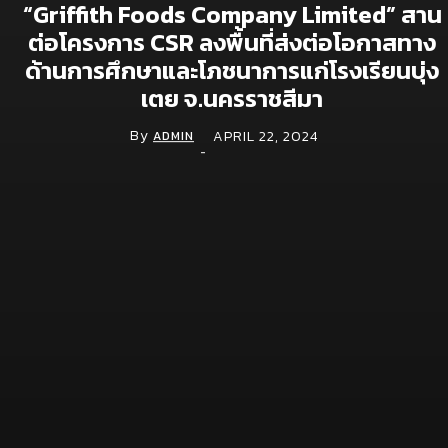
“Griffith Foods Company Limited” สาน
จีไอเอส ดัน NOSTRA LOGISTICS พลิกเกมขนส่ง
โลจิสติกส์ ยกระดับแพลตฟอร์ม TMS สู่ TMS
ต่อโครงการ CSR ลงพื้นที่ส่งต่อโอกาสทาง
Plus+ เชื่อมซัพพลายเชนทั้งระบบ หนุน
ด้านการศึกษาและโภชนาการแก่โรงเรียนบุ่ง
อุตสาหกรรมไทยคุมต้นทุนแม่นยำ รับมือเศรษฐกิจ
เตย จ.นครราชสีมา
ผันผวน
May 28, 2026
By
APRIL 22, 2024
ADMIN
-
จีไอเอสเผยทิศทางปี 2569 เดินหน้าดัน GIS สู่
“โครงสร้างพื้นฐานดิจิทัล” ชู 6 กลไกขับเคลื่อน
เศรษฐกิจ เสริมศักยภาพแข่งขันของประเทศ
April 2, 2026
Ads.Face ชูบริการ Facebook Ads-เพจเขียว-
LINE OA VIP ตอบโจทย์ธุรกิจเร่งเครื่องการตลาด
ดิจิทัล
March 27, 2026
Movement
News
ทำไมสังคมสูงวัยของไทยจะเปลี่ยนธุรกิจสุขภาพ