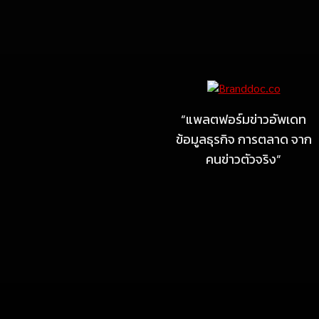
Marketing
MARKETING
ไซลุน ไทยแลนด์ ชูนวัตกรรม
ยาง EV นำ Xiaomi SU7
Ultra และ VOGUE Tire จัด
“แพลตฟอร์มข่าวอัพเดท
แสดงในงาน IMPACT SPEED
ข้อมูลธุรกิจ การตลาด จาก
FEST 2026
คนข่าวตัวจริง”
July 23, 2026
MARKETING
MB Design รุกธุรกิจรับสร้าง
บ้าน จับมือ แลนดี้ โฮม เปิด
สาขาชลบุรี Authorized
dealer (by MB Design)
แห่งแรกในภาคตะวันออก
July 4, 2026
MARKETING