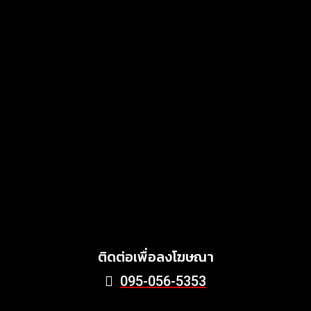
แสงไทยเมทัลชีท เดินหน้า
พัฒนาแบรนด์เมทัลชีทไทย สู่
โซลูชันวัสดุก่อสร้างครบวงจร
ตอบโจทย์บ้าน อาคาร และ
พลังงานสะอาด
MARKETING
July 3, 2026
Griffith Foods สานต่อการ
สนับสนุนกิจกรรม KFC
Harvest ร่วมส่งต่ออาหาร
คุณภาพ ลด Food Waste สู่
ชุมชนอย่างยั่งยืน
June 24, 2026
ติดต่อเพื่อลงโฆษณา
095-056-5353