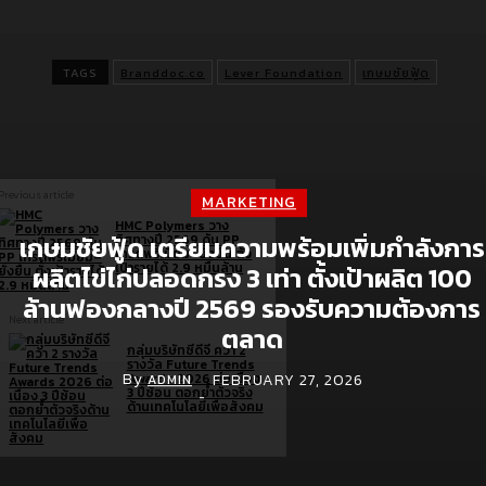
พัฒนาการจัดหาโปรตีนจากสัตว์ที่ได้รับการดูแลอย่างดีและโปรตีนทา
เลือกที่ผลิตขึ้นภายใต้มาตรฐานสากล
TAGS
Branddoc.co
Lever Foundation
เกษมชัยฟู้ด
Previous article
MARKETING
HMC Polymers วาง
เกษมชัยฟู้ด เตรียมความพร้อมเพิ่มกำลังการ
ทิศทางปี 2569 ดัน PP
เกรดพรีเมียม–ยั่งยืน ตั้ง
เป้ารายได้ 2.9 หมื่นล้าน
ผลิตไข่ไก่ปลอดกรง 3 เท่า ตั้งเป้าผลิต 100
ล้านฟองกลางปี 2569 รองรับความต้องการ
Next article
ตลาด
กลุ่มบริษัทซีดีจี คว้า 2
รางวัล Future Trends
By
FEBRUARY 27, 2026
Awards 2026 ต่อเนื่อง
ADMIN
3 ปีซ้อน ตอกย้ำตัวจริง
-
ด้านเทคโนโลยีเพื่อสังคม