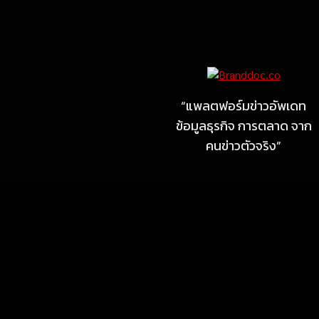
Marketing
MARKETING
ไซลุน ไทยแลนด์ ชูนวัตกรรม
ยาง EV นำ Xiaomi SU7
Ultra และ VOGUE Tire จัด
“แพลตฟอร์มข่าวอัพเดท
แสดงในงาน IMPACT SPEED
ข้อมูลธุรกิจ การตลาด จาก
FEST 2026
คนข่าวตัวจริง”
July 23, 2026
MARKETING
MB Design รุกธุรกิจรับสร้าง
บ้าน จับมือ แลนดี้ โฮม เปิด
สาขาชลบุรี Authorized
dealer (by MB Design)
แห่งแรกในภาคตะวันออก
July 4, 2026
MARKETING