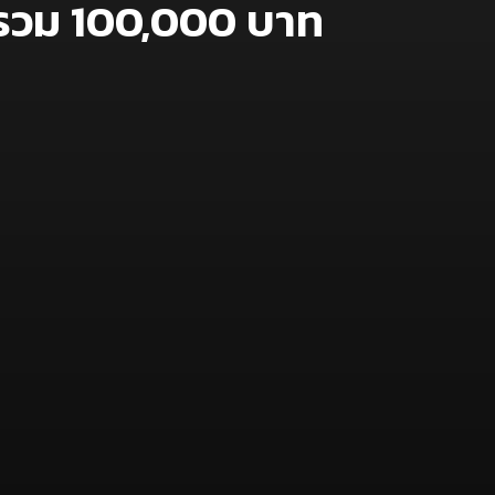
ลรวม 100,000 บาท
 มีสมมนต์
ีมือในรอบรอง
ตภัณฑ์
วัตถุดิบได้
 Dining Round”
ภัณฑ์ที่ใช้ใน
รมการได้