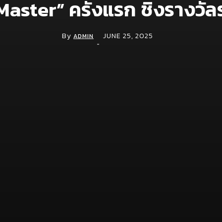
Master” ครั้งแรก ชิงรางวั
By
JUNE 25, 2025
ADMIN
-
คุณศิวัตรา รุ่งทวีวุฒิ, เชฟโจมี แกสตัน, เชฟอดัม จูราโด และ คุณวิทวัส
นการคัดเลือกอย่างเข้มข้นจนเหลือเพียง 5 คนสุดท้ายที่ได้ร่วมประชันฝ
้เข้าแข่งขันต้องรังสรรค์จำนวน 20 จาน ภายในเวลาที่กำหนด โดยใช้ผลิ
นถึงความชำนาญในการปรุงอาหาร รสชาติ การจัดจาน รวมไปถึงการจัดการ
ด 3 คน เข้าสู่การแข่งขันในรอบชิงชนะเลิศ (Final) หรือที่เรียกว่า “Fine
ระกอบด้วยเมนูสลัด ซุป และจานหลัก ภายในเวลา 1.5 ชั่วโมง โดยผลิต
ละ Soup Bases and Seasonings เพื่อพิสูจน์ทักษะระดับมืออาชีพให้กร