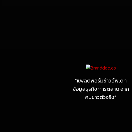
Marketing
MARKETING
ไซลุน ไทยแลนด์ ชูนวัตกรรม
ยาง EV นำ Xiaomi SU7
Ultra และ VOGUE Tire จัด
“แพลตฟอร์มข่าวอัพเดท
แสดงในงาน IMPACT SPEED
ข้อมูลธุรกิจ การตลาด จาก
FEST 2026
คนข่าวตัวจริง”
July 23, 2026
MARKETING
MB Design รุกธุรกิจรับสร้าง
บ้าน จับมือ แลนดี้ โฮม เปิด