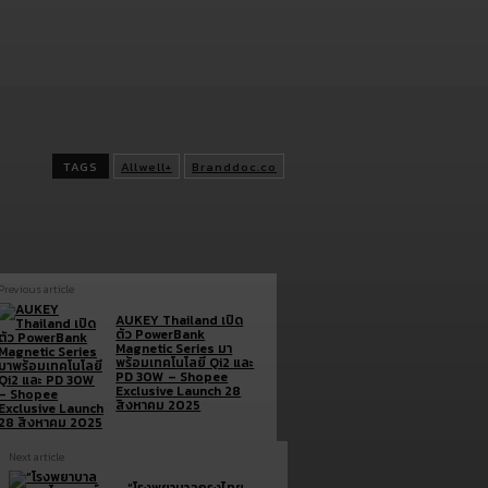
เป็นเพื่อนคู่คิดด้านสุขภาพ ของคนไทยทุกคน เพื่อขับเคลื่อนสังคมไปสู
อนาคตที่แข็งแรง มั่นคง และเปี่ยมด้วยคุณภาพชีวิตที่ดียิ่งขึ้น
ดาวน์โหลด
Allwell+ ได้แล้ววันนี้
บน App Store และ Google Play
https://app.allwellhealthapp.com/qr_app.php
TAGS
Allwell+
Branddoc.co
Previous article
AUKEY Thailand เปิด
ตัว PowerBank
Magnetic Series มา
พร้อมเทคโนโลยี Qi2 และ
PD 30W – Shopee
Exclusive Launch 28
สิงหาคม 2025
Next article