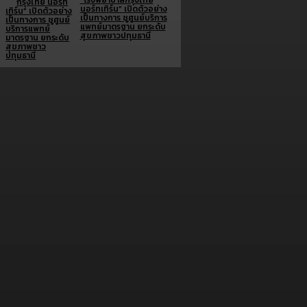
“โรงพยาบาลกรุงไทย
นอร์ทเทิร์น” เปิดตัวอย่าง
เป็นทางการ ชูศูนย์บริการ
แพทย์มาตรฐาน ยกระดับ
สุขภาพชาวปทุมธานี
Brand doc.
Aura Bangkok Clinic ตอกย้ำคลินิกตัวแม่งานผิว
จับมือ ลีน่า-หมิว เปิดตัวพรีเซนเตอร์อย่างยิ่งใหญ่
กลางห้าง One Bangkok
July 28, 2026
Simplus ฉลองครบรอบ 5 ปี ร่วมกับ PP Krit
พร้อมเปิดตัวคอลเลกชันสุดน่ารัก “Simplus x
Monchhichi”
July 21, 2026
เจซีบีจับมือสตาร์บัคส์ ประเทศไทย ชู Lifestyle