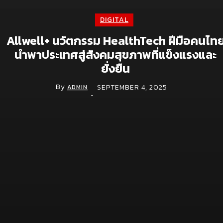
Experience เปิดแคมเปญเอาใจสมาชิกบัตร
July 9, 2026
DIGITAL
Digital
Allwell+ นวัตกรรม HealthTech ฝีมือคนไท
นำพาประเทศสู่สังคมสุขภาพที่แข็งแรงและ
จีไอเอส ดัน NOSTRA LOGISTICS พลิกเกมขนส่ง
ยั่งยืน
โลจิสติกส์ ยกระดับแพลตฟอร์ม TMS สู่ TMS
Plus+ เชื่อมซัพพลายเชนทั้งระบบ หนุน
By
SEPTEMBER 4, 2025
ADMIN
อุตสาหกรรมไทยคุมต้นทุนแม่นยำ รับมือเศรษฐกิจ
-
ผันผวน
May 28, 2026
จีไอเอสเผยทิศทางปี 2569 เดินหน้าดัน GIS สู่
“โครงสร้างพื้นฐานดิจิทัล” ชู 6 กลไกขับเคลื่อน
เศรษฐกิจ เสริมศักยภาพแข่งขันของประเทศ
April 2, 2026
Ads.Face ชูบริการ Facebook Ads-เพจเขียว-
LINE OA VIP ตอบโจทย์ธุรกิจเร่งเครื่องการตลาด
ดิจิทัล