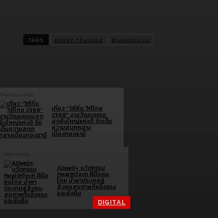
คลิกที่นี่เพื่อสั่งซื้อ :
https://shopee.co.th/aukeythailandofficialstore
232
TAGS
AUKEY Thailand
Branddoc.co
Previous article
เที่ยว “วิถีถิ่น วิถีไทย
2568” งานวัฒนธรรม
สุดยิ่งใหญ่แห่งปี จัดเต็ม
ความสนุกกลาง
เมืองทองธานี
Next article
Allwell+ นวัตกรรม
HealthTech ฝีมือคน
ไทย นำพาประเทศสู่
สังคมสุขภาพที่แข็งแรง
และยั่งยืน
DIGITAL