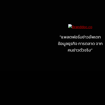
Marketing
MARKETING
ไซลุน ไทยแลนด์ ชูนวัตกรรม
ยาง EV นำ Xiaomi SU7
Ultra และ VOGUE Tire จัด
“แพลตฟอร์มข่าวอัพเดท
แสดงในงาน IMPACT SPEED
ข้อมูลธุรกิจ การตลาด จาก
FEST 2026
คนข่าวตัวจริง”
July 23, 2026
MARKETING
MB Design รุกธุรกิจรับสร้าง
บ้าน จับมือ แลนดี้ โฮม เปิด
สาขาชลบุรี Authorized
dealer (by MB Design)
แห่งแรกในภาคตะวันออก
July 4, 2026
MARKETING