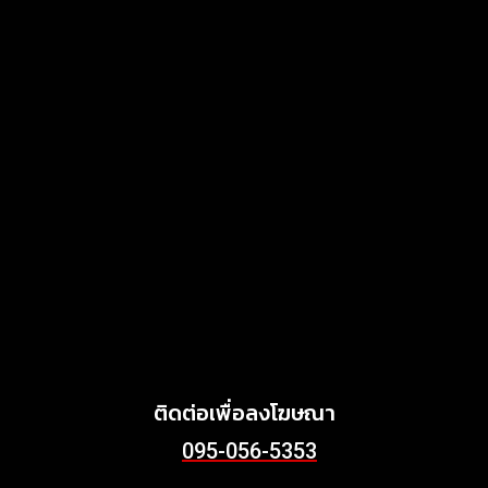
แสงไทยเมทัลชีท เดินหน้า
พัฒนาแบรนด์เมทัลชีทไทย สู่
โซลูชันวัสดุก่อสร้างครบวงจร
ตอบโจทย์บ้าน อาคาร และ
พลังงานสะอาด
MARKETING
July 3, 2026
Griffith Foods สานต่อการ
สนับสนุนกิจกรรม KFC
Harvest ร่วมส่งต่ออาหาร
คุณภาพ ลด Food Waste สู่
ชุมชนอย่างยั่งยืน
June 24, 2026
ติดต่อเพื่อลงโฆษณา
095-056-5353