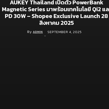
AUKEY Thailand เปิดตัว PowerBank
Magnetic Series มาพร้อมเทคโนโลยี Qi2 แล
Brand doc.
PD 30W – Shopee Exclusive Launch 28
สิงหาคม 2025
Aura Bangkok Clinic ตอกย้ำคลินิกตัวแม่งานผิว
จับมือ ลีน่า-หมิว เปิดตัวพรีเซนเตอร์อย่างยิ่งใหญ่
By
SEPTEMBER 4, 2025
กลางห้าง One Bangkok
ADMIN
-
July 28, 2026
Simplus ฉลองครบรอบ 5 ปี ร่วมกับ PP Krit
พร้อมเปิดตัวคอลเลกชันสุดน่ารัก “Simplus x
Monchhichi”
July 21, 2026
เจซีบีจับมือสตาร์บัคส์ ประเทศไทย ชู Lifestyle
Experience เปิดแคมเปญเอาใจสมาชิกบัตร
July 9, 2026
Digital