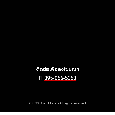
พลังงานสะอาด
MARKETING
July 3, 2026
Griffith Foods สานต่อการ
สนับสนุนกิจกรรม KFC
Harvest ร่วมส่งต่ออาหาร
คุณภาพ ลด Food Waste สู่
ชุมชนอย่างยั่งยืน
June 24, 2026
ติดต่อเพื่อลงโฆษณา
095-056-5353
© 2023 Branddoc.co All rights reserved.