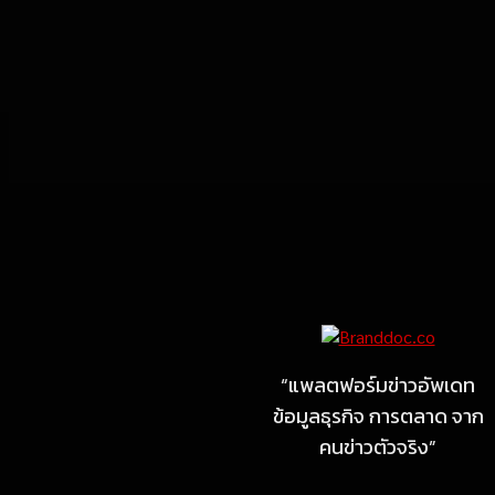
Marketing
MARKETING
ไซลุน ไทยแลนด์ ชูนวัตกรรม
ยาง EV นำ Xiaomi SU7
Ultra และ VOGUE Tire จัด
“แพลตฟอร์มข่าวอัพเดท
แสดงในงาน IMPACT SPEED
ข้อมูลธุรกิจ การตลาด จาก
FEST 2026
คนข่าวตัวจริง”
July 23, 2026
MARKETING