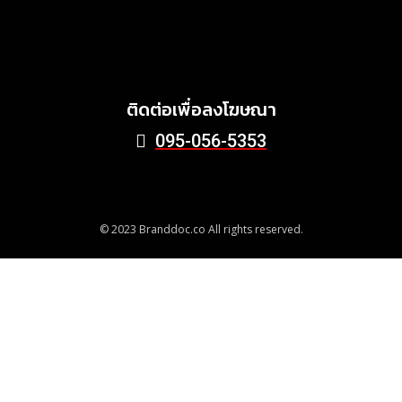
Harvest ร่วมส่งต่ออาหาร
คุณภาพ ลด Food Waste สู่
ชุมชนอย่างยั่งยืน
June 24, 2026
ติดต่อเพื่อลงโฆษณา
095-056-5353
© 2023 Branddoc.co All rights reserved.