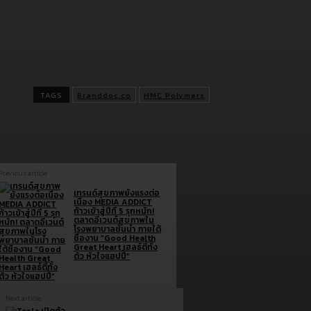
ทั้งนี้ HMC Polymers ยังคงเดินหน้าคิดค้นนวัตกรรมใหม่ ๆ พัฒนาสู่
เป็นเลิศทั้งในด้านฐานการผลิต และการดำเนินธุรกิจทุก ๆ มิติอย่างต่อเ
เพื่อยกระดับคุณภาพชีวิตของผู้บริโภค ควบคู่ไปกับการบริหารงานสู่กา
เติบโตอย่างยั่งยืนด้วย
TAGS
Branddoc.co
HMC Polymers
Previous article
เทรนด์สุขภาพยังแรงต่อ
เนื่อง MEDIA ADDICT
ก้าวเข้าสู่ปีที่ 5 รุกหนัก!
ตลาดอีเวนต์สุขภาพใน
โรงพยาบาลชั้นนำ ภายใต้
ชื่องาน “Good Health
Great Heart เฮลธ์ตี้ทั้ง
ตัว หัวใจแฮปปี้”
Next article