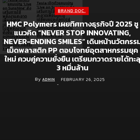
Tesla เปิดตัวแคมเปญ
‘Live on Sunshine’ ส่ง
BRAND DOC.
เสริมการใช้พลังงาน
สะอาดเพื่อเร่งการ
เปลี่ยนแปลงโลกไปสู่
HMC Polymers เผยทิศทางธุรกิจปี 2025 ชู
พลังงานที่ยั่งยืน พร้อม
ลุ้นรับอุปกรณ์พลังงาน
แนวคิด “NEVER STOP INNOVATING,
แสงอาทิตย์และทดลอง
ขับ Model 3 ฟรี
NEVER-ENDING SMILES” เดินหน้านวัตกรร
เม็ดพลาสติก PP ตอบโจทย์อุตสาหกรรมยุค
ใหม่ ควบคู่ความยั่งยืน เตรียมกวาดรายได้ทะล
3 หมื่นล้าน
Brand doc.
By
FEBRUARY 26, 2025
ADMIN
-
Aura Bangkok Clinic ตอกย้ำคลินิกตัวแม่งานผิว
จับมือ ลีน่า-หมิว เปิดตัวพรีเซนเตอร์อย่างยิ่งใหญ่
กลางห้าง One Bangkok
July 28, 2026
Simplus ฉลองครบรอบ 5 ปี ร่วมกับ PP Krit
พร้อมเปิดตัวคอลเลกชันสุดน่ารัก “Simplus x
Monchhichi”