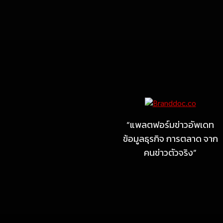
Marketing
MARKETING
ไซลุน ไทยแลนด์ ชูนวัตกรรม
ยาง EV นำ Xiaomi SU7
Ultra และ VOGUE Tire จัด
“แพลตฟอร์มข่าวอัพเดท
แสดงในงาน IMPACT SPEED
ข้อมูลธุรกิจ การตลาด จาก
FEST 2026
คนข่าวตัวจริง”
July 23, 2026
MARKETING
MB Design รุกธุรกิจรับสร้าง
บ้าน จับมือ แลนดี้ โฮม เปิด
สาขาชลบุรี Authorized