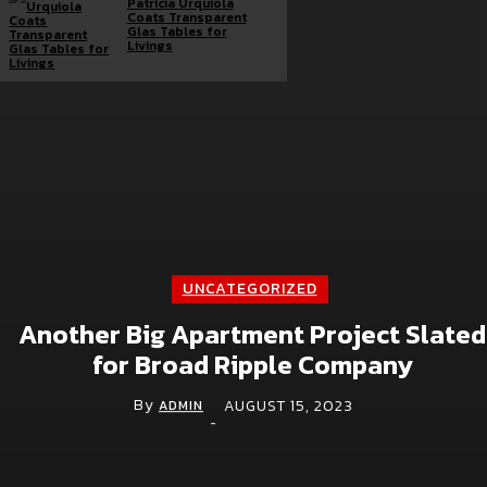
Patricia Urquiola
Coats Transparent
Glas Tables for
Livings
Brand doc.
Aura Bangkok Clinic ตอกย้ำคลินิกตัวแม่งานผิว
จับมือ ลีน่า-หมิว เปิดตัวพรีเซนเตอร์อย่างยิ่งใหญ่
กลางห้าง One Bangkok
July 28, 2026
UNCATEGORIZED
Simplus ฉลองครบรอบ 5 ปี ร่วมกับ PP Krit
Another Big Apartment Project Slated
พร้อมเปิดตัวคอลเลกชันสุดน่ารัก “Simplus x
for Broad Ripple Company
Monchhichi”
July 21, 2026
By
AUGUST 15, 2023
ADMIN
-
เจซีบีจับมือสตาร์บัคส์ ประเทศไทย ชู Lifestyle
Experience เปิดแคมเปญเอาใจสมาชิกบัตร