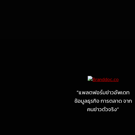
Marketing
MARKETING
ไซลุน ไทยแลนด์ ชูนวัตกรรม
ยาง EV นำ Xiaomi SU7
Ultra และ VOGUE Tire จัด
“แพลตฟอร์มข่าวอัพเดท
แสดงในงาน IMPACT SPEED
ข้อมูลธุรกิจ การตลาด จาก
FEST 2026
คนข่าวตัวจริง”
July 23, 2026
MARKETING
MB Design รุกธุรกิจรับสร้าง