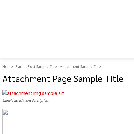
เป็น “ยืด
อายุใช้
งาน
ร่างกาย”
Home
Parent Post Sample Title
Attachment Sample Title
Attachment Page Sample Title
Sample attachment description.