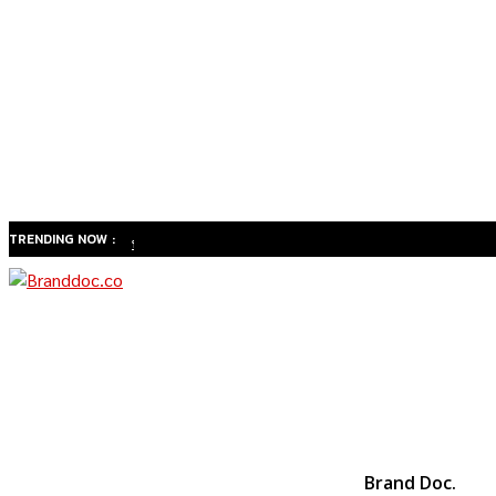
TRENDING NOW :
ทำไม
สังคมสูง
วัยของ
ไทยจะ
เปลี่ยน
ธุรกิจ
สุขภาพ
จาก
Brand Doc.
“รักษา”