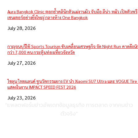
Aura Bangkok Clinic ตอกย้ำคลินิกตัวแม่งานผิว จับมือ ลีน่า-หมิว เปิดตัวพรี
เซนเตอร์อย่างยิ่งใหญ่ กลางห้าง One Bangkok
July 28, 2026
กาญจนบุรีใช้ Sports Tourism ขับเคลื่อนเศรษฐกิจ จัด Night Run คาดดึงนักว
กว่า 7,000 คน กระตุ้นท่องเที่ยวจังหวัด
July 27, 2026
ไซลุน ไทยแลนด์ ชูนวัตกรรมยาง EV นำ Xiaomi SU7 Ultra และ VOGUE Tire 
แสดงในงาน IMPACT SPEED FEST 2026
July 23, 2026
“แพลตฟอร์มข่าวอัพเดทข้อมูลธุรกิจ การตลาด จากคนข่าว
ตัวจริง”
ติดต่อเพื่อลงโฆษณา
095-056-5353