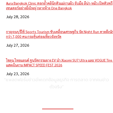
Aura Bangkok Clinic ตอกย้ำคลินิกตัวแม่งานผิว จับมือ ลีน่า-หมิว เปิดตัวพรี
เซนเตอร์อย่างยิ่งใหญ่ กลางห้าง One Bangkok
July 28, 2026
กาญจนบุรีใช้ Sports Tourism ขับเคลื่อนเศรษฐกิจ จัด Night Run คาดดึงนักว
กว่า 7,000 คน กระตุ้นท่องเที่ยวจังหวัด
July 27, 2026
ไซลุน ไทยแลนด์ ชูนวัตกรรมยาง EV นำ Xiaomi SU7 Ultra และ VOGUE Tire 
แสดงในงาน IMPACT SPEED FEST 2026
July 23, 2026
“แพลตฟอร์มข่าวอัพเดทข้อมูลธุรกิจ การตลาด จากคนข่าว
ตัวจริง”
ติดต่อเพื่อลงโฆษณา
095-056-5353