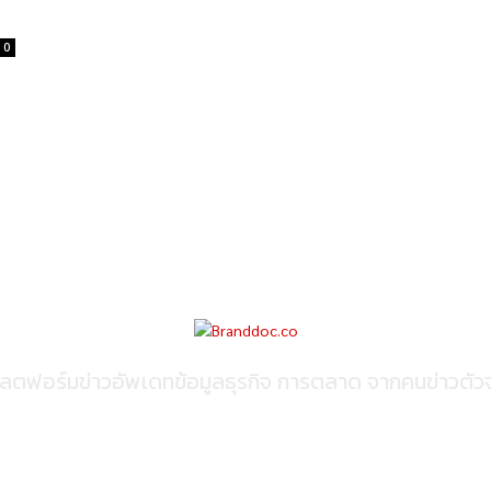
0
ลตฟอร์มข่าวอัพเดทข้อมูลธุรกิจ การตลาด จากคนข่าวตัวจ
ติดต่อเพื่อลงโฆษณา
095-056-5353