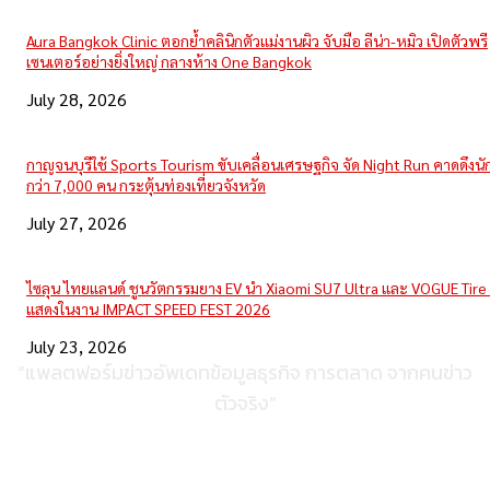
Aura Bangkok Clinic ตอกย้ำคลินิกตัวแม่งานผิว จับมือ ลีน่า-หมิว เปิดตัวพรี
เซนเตอร์อย่างยิ่งใหญ่ กลางห้าง One Bangkok
July 28, 2026
กาญจนบุรีใช้ Sports Tourism ขับเคลื่อนเศรษฐกิจ จัด Night Run คาดดึงนักว
กว่า 7,000 คน กระตุ้นท่องเที่ยวจังหวัด
July 27, 2026
ไซลุน ไทยแลนด์ ชูนวัตกรรมยาง EV นำ Xiaomi SU7 Ultra และ VOGUE Tire 
แสดงในงาน IMPACT SPEED FEST 2026
July 23, 2026
“แพลตฟอร์มข่าวอัพเดทข้อมูลธุรกิจ การตลาด จากคนข่าว
ตัวจริง”
ติดต่อเพื่อลงโฆษณา
095-056-5353