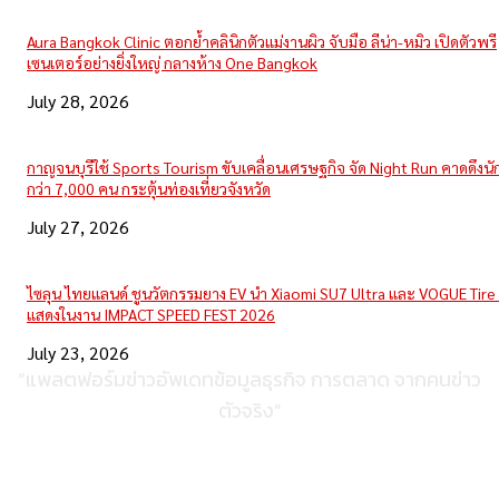
Aura Bangkok Clinic ตอกย้ำคลินิกตัวแม่งานผิว จับมือ ลีน่า-หมิว เปิดตัวพรี
เซนเตอร์อย่างยิ่งใหญ่ กลางห้าง One Bangkok
July 28, 2026
กาญจนบุรีใช้ Sports Tourism ขับเคลื่อนเศรษฐกิจ จัด Night Run คาดดึงนักว
กว่า 7,000 คน กระตุ้นท่องเที่ยวจังหวัด
July 27, 2026
ไซลุน ไทยแลนด์ ชูนวัตกรรมยาง EV นำ Xiaomi SU7 Ultra และ VOGUE Tire 
แสดงในงาน IMPACT SPEED FEST 2026
July 23, 2026
“แพลตฟอร์มข่าวอัพเดทข้อมูลธุรกิจ การตลาด จากคนข่าว
ตัวจริง”
ติดต่อเพื่อลงโฆษณา
095-056-5353