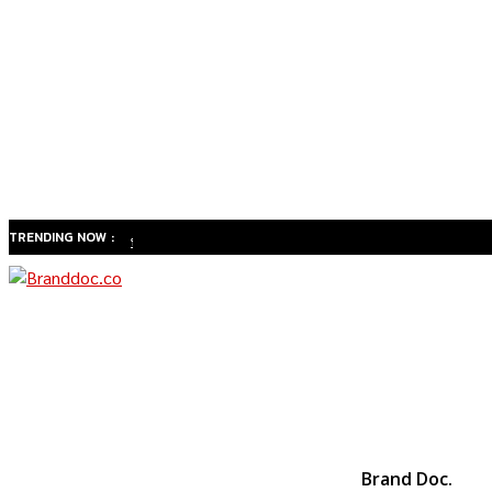
TRENDING NOW :
ทำไม
สังคมสูง
วัยของ
ไทยจะ
เปลี่ยน
ธุรกิจ
สุขภาพ
จาก
Brand Doc.
“รักษา”