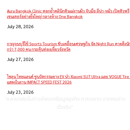
Aura Bangkok Clinic ตอกย้ำคลินิกตัวแม่งานผิว จับมือ ลีน่า-หมิว เปิดตัวพรี
เซนเตอร์อย่างยิ่งใหญ่ กลางห้าง One Bangkok
July 28, 2026
กาญจนบุรีใช้ Sports Tourism ขับเคลื่อนเศรษฐกิจ จัด Night Run คาดดึงนักว
กว่า 7,000 คน กระตุ้นท่องเที่ยวจังหวัด
July 27, 2026
ไซลุน ไทยแลนด์ ชูนวัตกรรมยาง EV นำ Xiaomi SU7 Ultra และ VOGUE Tire 
แสดงในงาน IMPACT SPEED FEST 2026
July 23, 2026
“แพลตฟอร์มข่าวอัพเดทข้อมูลธุรกิจ การตลาด จากคนข่าว
ตัวจริง”
ติดต่อเพื่อลงโฆษณา
095-056-5353