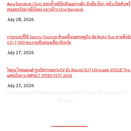
Aura Bangkok Clinic ตอกย้ำคลินิกตัวแม่งานผิว จับมือ ลีน่า-หมิว เปิดตัวพรี
เซนเตอร์อย่างยิ่งใหญ่ กลางห้าง One Bangkok
July 28, 2026
กาญจนบุรีใช้ Sports Tourism ขับเคลื่อนเศรษฐกิจ จัด Night Run คาดดึงนักว
กว่า 7,000 คน กระตุ้นท่องเที่ยวจังหวัด
July 27, 2026
ไซลุน ไทยแลนด์ ชูนวัตกรรมยาง EV นำ Xiaomi SU7 Ultra และ VOGUE Tire 
แสดงในงาน IMPACT SPEED FEST 2026
July 23, 2026
“แพลตฟอร์มข่าวอัพเดทข้อมูลธุรกิจ การตลาด จากคนข่าว
ตัวจริง”
ติดต่อเพื่อลงโฆษณา
095-056-5353