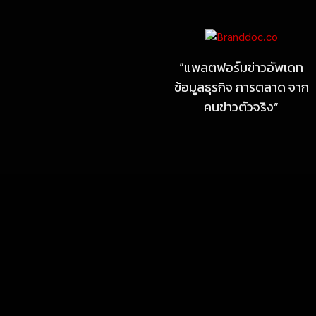
ไซลุน ไทยแลนด์ ชูนวัตกรรม
ยาง EV นำ Xiaomi SU7
Ultra และ VOGUE Tire จัด
“แพลตฟอร์มข่าวอัพเดท
แสดงในงาน IMPACT SPEED
ข้อมูลธุรกิจ การตลาด จาก
FEST 2026
คนข่าวตัวจริง”
July 23, 2026
MARKETING
MB Design รุกธุรกิจรับสร้าง
บ้าน จับมือ แลนดี้ โฮม เปิด
สาขาชลบุรี Authorized
dealer (by MB Design)
แห่งแรกในภาคตะวันออก
July 4, 2026
MARKETING
แสงไทยเมทัลชีท เดินหน้า