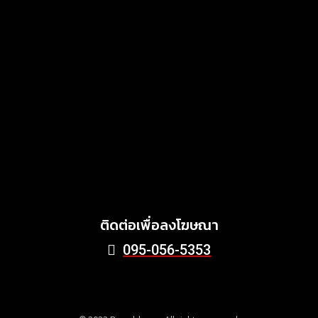
พัฒนาแบรนด์เมทัลชีทไทย สู่
โซลูชันวัสดุก่อสร้างครบวงจร
ตอบโจทย์บ้าน อาคาร และ
พลังงานสะอาด
MARKETING
July 3, 2026
Griffith Foods สานต่อการ
สนับสนุนกิจกรรม KFC
Harvest ร่วมส่งต่ออาหาร
คุณภาพ ลด Food Waste สู่
ชุมชนอย่างยั่งยืน
June 24, 2026
ติดต่อเพื่อลงโฆษณา
095-056-5353