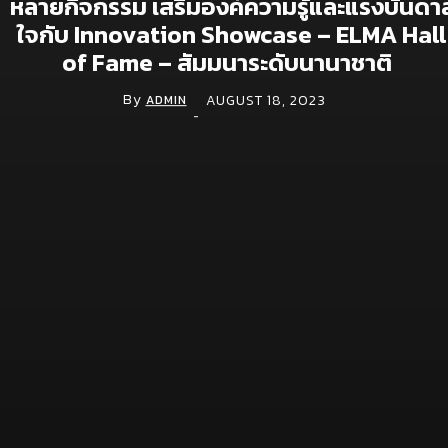
หลายกิจกรรม เสริมองค์ความรู้และแรงบันดา
ใจกับ Innovation Showcase – ELMA Hall
Aura Bangkok Clinic ตอกย้ำคลินิกตัวแม่งานผิว
จับมือ ลีน่า-หมิว เปิดตัวพรีเซนเตอร์อย่างยิ่งใหญ่
of Fame – สัมมนาระดับนานาชาติ
กลางห้าง One Bangkok
By
AUGUST 18, 2023
ADMIN
July 28, 2026
-
Simplus ฉลองครบรอบ 5 ปี ร่วมกับ PP Krit
พร้อมเปิดตัวคอลเลกชันสุดน่ารัก “Simplus x
Monchhichi”
July 21, 2026
เจซีบีจับมือสตาร์บัคส์ ประเทศไทย ชู Lifestyle
Experience เปิดแคมเปญเอาใจสมาชิกบัตร
July 9, 2026
Digital
จีไอเอส ดัน NOSTRA LOGISTICS พลิกเกมขนส่ง
โลจิสติกส์ ยกระดับแพลตฟอร์ม TMS สู่ TMS
Plus+ เชื่อมซัพพลายเชนทั้งระบบ หนุน