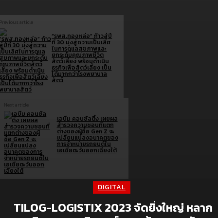
Previous article
“รพส.ทองหล่อ” ก้าวสู่ปี
ที่ 30 มุ่งสู่ความเป็นเลิศ
ในการดูแลสุขภาพและ
ยกระดับคุณภาพชีวิต
สัตว์เลี้ยง พร้อมดำเนิน
ธุรกิจเพื่อสัตว์เลี้ยง เป็น
ได้มากกว่าโรงพยาบาล
สัตว์
Next article
เอบีม คอนซัลติ้ง เผยผล
สำรวจความชอบที่แตก
ต่างของผู้ซื้อ Gen Z จะ
เปลี่ยนแปลงอนาคตของ
การจำหน่ายรถยนต์ใน
เอเชียตะวันออกเฉียงใต้
DIGITAL
TILOG-LOGISTIX 2023 จัดยิ่งใหญ่ หลาก
Brand doc.