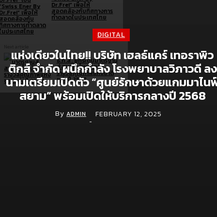
Dr.Frei” เพื่อให้
สอดคล้องกับทิศทางการ
ทำตลาดในประเทศไทย
DIGITAL
Next article
แห่งเดียวในไทย!! บริษัท เฮลธ์แคร์ เทอราพิว
ธ.ก.ส. ยกระดับมาตรฐาน
ติกส์ จำกัด ผนึกกำลัง โรงพยาบาลวิภาวดี ลง
สู่สากล นำหน้าคว้า
รางวัลคุณภาพแห่งชาติ
นามเตรียมเปิดตัว “ศูนย์รักษาด้วยแกมมาไนฟ
แห่งปี 2567
สยาม” พร้อมเปิดให้บริการกลางปี 2568
By
FEBRUARY 12, 2025
ADMIN
Brand doc.
-
Aura Bangkok Clinic ตอกย้ำคลินิกตัวแม่งานผิว
จับมือ ลีน่า-หมิว เปิดตัวพรีเซนเตอร์อย่างยิ่งใหญ่
กลางห้าง One Bangkok
July 28, 2026
Simplus ฉลองครบรอบ 5 ปี ร่วมกับ PP Krit
พร้อมเปิดตัวคอลเลกชันสุดน่ารัก “Simplus x