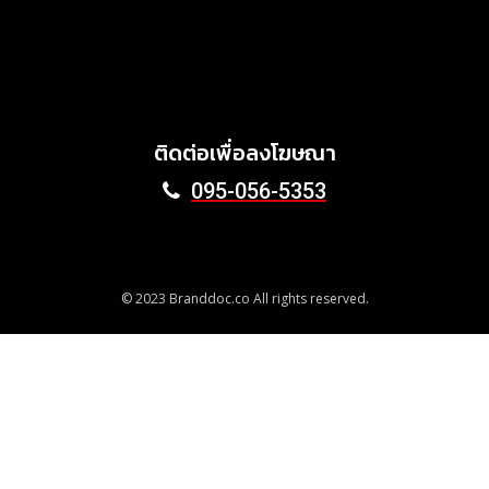
สนับสนุนกิจกรรม KFC
Harvest ร่วมส่งต่ออาหาร
คุณภาพ ลด Food Waste สู่
ชุมชนอย่างยั่งยืน
June 24, 2026
ติดต่อเพื่อลงโฆษณา
095-056-5353
© 2023 Branddoc.co All rights reserved.