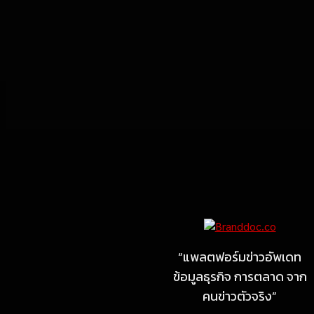
Marketing
MARKETING
ไซลุน ไทยแลนด์ ชูนวัตกรรม
ยาง EV นำ Xiaomi SU7
Ultra และ VOGUE Tire จัด
“แพลตฟอร์มข่าวอัพเดท
แสดงในงาน IMPACT SPEED
ข้อมูลธุรกิจ การตลาด จาก
FEST 2026
คนข่าวตัวจริง”
July 23, 2026
MARKETING