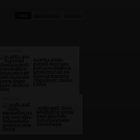
แค่การขายของ
TAGS
Branddoc.co
Welcraft
Previous article
ALLWELL แบ่งปัน
สุขภาพดี เดินหน้ามอบ
สินค้า ช่วยเหลือผู้ที่ขาด
โอกาสมากกว่า 60 ราย
ทั่วประเทศ ผ่านรายการ
“ปัญญาปันสุข” ต่อเนื่อง
5 ปีซ้อน
Next article
“อบารีน เฮลธี” เปิดตัว
ผลิตภัณฑ์ใหม่ เจาะกลุ่ม
GenX พร้อมจับมือ
ทรูช้อปปิ้งขยายช่อง
ทางการจำหน่าย