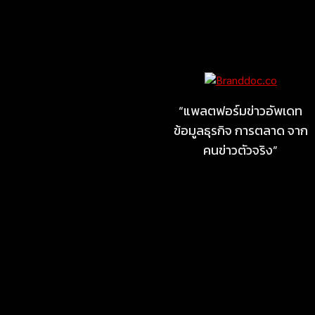
Marketing
MARKETING
ไซลุน ไทยแลนด์ ชูนวัตกรรม
ยาง EV นำ Xiaomi SU7
Ultra และ VOGUE Tire จัด
“แพลตฟอร์มข่าวอัพเดท
แสดงในงาน IMPACT SPEED
ข้อมูลธุรกิจ การตลาด จาก
FEST 2026
คนข่าวตัวจริง”
July 23, 2026
MARKETING
MB Design รุกธุรกิจรับสร้าง
บ้าน จับมือ แลนดี้ โฮม เปิด
สาขาชลบุรี Authorized
dealer (by MB Design)
แห่งแรกในภาคตะวันออก
July 4, 2026
MARKETING