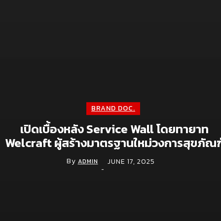
ระบบจริง” จากประสบการณ์ในไซต์งานโดยตรง และการลงลึกในราย
ละเอียดที่เกิดจากการใช้งานจริงมาอย่างต่อเนื่อง ไม่ใช่แค่แนวคิดเชิง
“สิ่งที่คุณซันทำไม่ใช่แค่ ‘ผนังหลังโถ’ แต่คือ ‘ระบบบำรุงรักษาที่ติดตั้
ในทุกอาคาร’ และนั่นคือความแตกต่าง”
แม้จะมีสินค้าที่มีฟังก์ชันคล้ายคลึงกันในตลาด แต่ Service Wall ยังคง
เป็นต้นแบบที่ถูกออกแบบมาอย่างรอบด้าน ด้วยความเข้าใจปัญหาจริ
ผู้ใช้งาน ผู้ออกแบบ และผู้ดูแลระบบในระยะยาว
ทั้งหมดนี้สะท้อนถึงแนวคิดที่มองลึกในทุกมิติของการใช้งานจริง ไม่ใช่
เพื่อ “ปิดผนัง” แต่เพื่อ “สร้างระบบที่รองรับอนาคต”
BRAND DOC.
เปิดเบื้องหลัง Service Wall โดยทายาท
Welcraft ผู้สร้างมาตรฐานใหม่วงการสุขภัณฑ
จากนักออกแบบสู่นักพัฒนาธุรกิจที่ขับเคลื่อ
By
JUNE 17, 2025
ADMIN
ด้วยวิสัยทัศน์
-
ในบทบาททายาทรุ่นสองของบริษัท Welcraft Products Co., Ltd. เจ
แบรนด์ Willy Toilet Partition ที่ครองตลาดผนังกั้นห้องน้ำในไทยมา
ยาวนาน