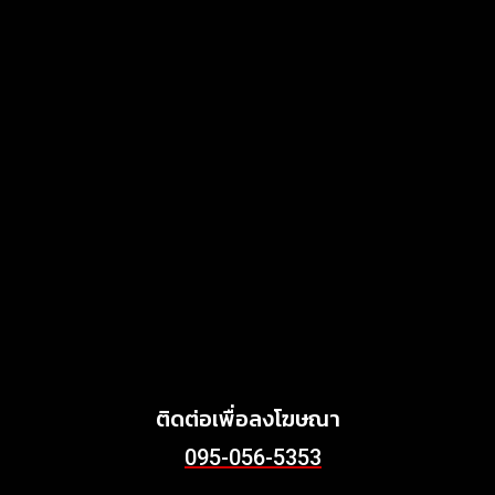
แสงไทยเมทัลชีท เดินหน้า
พัฒนาแบรนด์เมทัลชีทไทย สู่
โซลูชันวัสดุก่อสร้างครบวงจร
ตอบโจทย์บ้าน อาคาร และ
พลังงานสะอาด
MARKETING
July 3, 2026
Griffith Foods สานต่อการ
สนับสนุนกิจกรรม KFC
Harvest ร่วมส่งต่ออาหาร
คุณภาพ ลด Food Waste สู่
ชุมชนอย่างยั่งยืน
June 24, 2026
ติดต่อเพื่อลงโฆษณา
095-056-5353