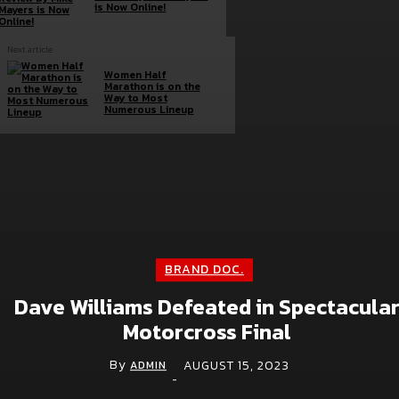
is Now Online!
Next article
Women Half
Marathon is on the
Way to Most
Numerous Lineup
Brand doc.
Aura Bangkok Clinic ตอกย้ำคลินิกตัวแม่งานผิว
จับมือ ลีน่า-หมิว เปิดตัวพรีเซนเตอร์อย่างยิ่งใหญ่
กลางห้าง One Bangkok
BRAND DOC.
July 28, 2026
Dave Williams Defeated in Spectacula
Motorcross Final
Simplus ฉลองครบรอบ 5 ปี ร่วมกับ PP Krit
พร้อมเปิดตัวคอลเลกชันสุดน่ารัก “Simplus x
By
AUGUST 15, 2023
Monchhichi”
ADMIN
-
July 21, 2026