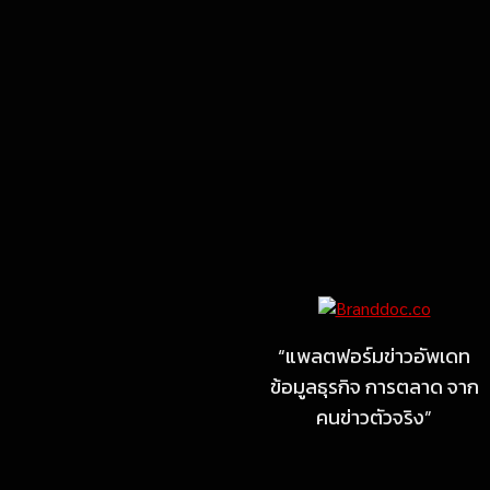
Marketing
MARKETING
ไซลุน ไทยแลนด์ ชูนวัตกรรม
ยาง EV นำ Xiaomi SU7
Ultra และ VOGUE Tire จัด
“แพลตฟอร์มข่าวอัพเดท
แสดงในงาน IMPACT SPEED
ข้อมูลธุรกิจ การตลาด จาก
FEST 2026
คนข่าวตัวจริง”
July 23, 2026
MARKETING