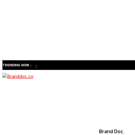
TRENDING NOW :
ทำไม
สังคมสูง
วัยของ
ไทยจะ
เปลี่ยน
ธุรกิจ
สุขภาพ
จาก
Brand Doc.
“รักษา”