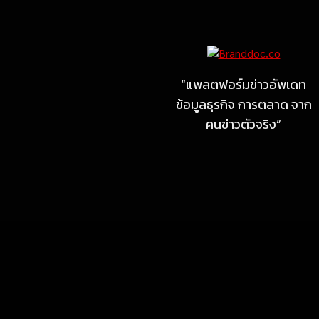
MARKETING
ไซลุน ไทยแลนด์ ชูนวัตกรรม
ยาง EV นำ Xiaomi SU7
Ultra และ VOGUE Tire จัด
“แพลตฟอร์มข่าวอัพเดท
แสดงในงาน IMPACT SPEED
ข้อมูลธุรกิจ การตลาด จาก
FEST 2026
คนข่าวตัวจริง”
July 23, 2026
MARKETING
MB Design รุกธุรกิจรับสร้าง
บ้าน จับมือ แลนดี้ โฮม เปิด
สาขาชลบุรี Authorized
dealer (by MB Design)
แห่งแรกในภาคตะวันออก
July 4, 2026
MARKETING