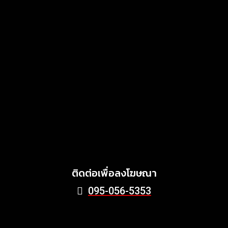
แสงไทยเมทัลชีท เดินหน้า
พัฒนาแบรนด์เมทัลชีทไทย สู่
โซลูชันวัสดุก่อสร้างครบวงจร
ตอบโจทย์บ้าน อาคาร และ
พลังงานสะอาด
MARKETING
July 3, 2026
Griffith Foods สานต่อการ
สนับสนุนกิจกรรม KFC
Harvest ร่วมส่งต่ออาหาร
คุณภาพ ลด Food Waste สู่
ชุมชนอย่างยั่งยืน
June 24, 2026
ติดต่อเพื่อลงโฆษณา
095-056-5353