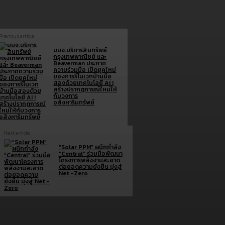
Previous article
บมจ.บริหารสินทรัพย์
กรุงเทพพาณิชย์ และ
Beaverman ประกาศ
ความร่วมมือ เปิดยุคใหม่
ของการรีโนเวทบ้านมือ
สองด้วยเทคโนโลยี AI !
สร้างปรากฏการณ์ใหม่ให้
กับวงการ
อสังหาริมทรัพย์
Next article
“Solar PPM” ผนึกกำลัง
“Central” ร่วมมือพัฒนา
โครงการพลังงานสะอาด
ต่อยอดความยั่งยืน มุ่งสู่
Net -Zero
Brand doc.