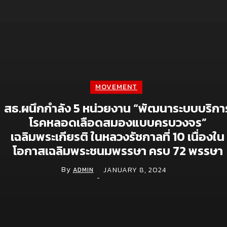
Aura Bangkok Clinic ตอกย้ำคลินิกตัวแม่งานผิว
จับมือ ลีน่า-หมิว เปิดตัวพรีเซนเตอร์อย่างยิ่งใหญ่
กลางห้าง One Bangkok
July 28, 2026
Simplus ฉลองครบรอบ 5 ปี ร่วมกับ PP Krit
MOVEMENT
พร้อมเปิดตัวคอลเลกชันสุดน่ารัก “Simplus x
Monchhichi”
สธ.ผนึกกำลัง 5 หน่วยงาน “พัฒนาระบบบริกา
โรคหลอดเลือดสมองแบบครบวงจร”
July 21, 2026
เฉลิมพระเกียรติ ในหลวงรัชกาลที่ 10 เนื่องใน
เจซีบีจับมือสตาร์บัคส์ ประเทศไทย ชู Lifestyle
โอกาสเฉลิมพระชนมพรรษา ครบ 72 พรรษา
Experience เปิดแคมเปญเอาใจสมาชิกบัตร
July 9, 2026
By
JANUARY 8, 2024
ADMIN
-
Digital
จีไอเอส ดัน NOSTRA LOGISTICS พลิกเกมขนส่ง
โลจิสติกส์ ยกระดับแพลตฟอร์ม TMS สู่ TMS